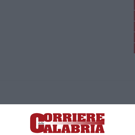
ica di News&Com S.r.l ©2012-
-2026. Tutti i diritti riservati.
ia, Lamezia Terme (CZ)
irettore responsabile Paola Militano |
Privacy