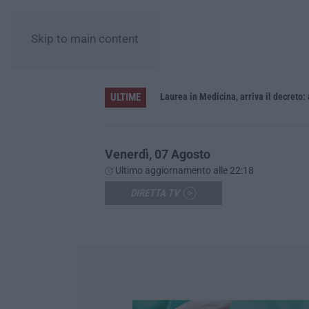
Skip to main content
ULTIME
Sistema bibliotecario vibonese, la dura replica di Soriano e Romeo: «Il fallimento è di chi ha staccato la spina»
Laurea in Medicina, arriva il decreto:
Venerdì, 07 Agosto
Ultimo aggiornamento alle 22:18
DIRETTA TV