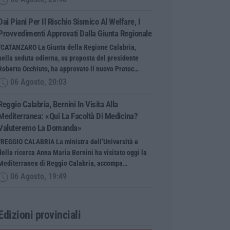
Dai Piani Per Il Rischio Sismico Al Welfare, I
Provvedimenti Approvati Dalla Giunta Regionale
“CATANZARO La Giunta della Regione Calabria,
nella seduta odierna, su proposta del presidente
Roberto Occhiuto, ha approvato il nuovo Protoc…
06 Agosto, 20:03
Reggio Calabria, Bernini In Visita Alla
Mediterranea: «Qui La Facoltà Di Medicina?
Valuteremo La Domanda»
“REGGIO CALABRIA La ministra dell’Università e
della ricerca Anna Maria Bernini ha visitato oggi la
Mediterranea di Reggio Calabria, accompa…
06 Agosto, 19:49
Edizioni provinciali