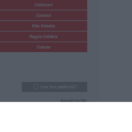
Catanzaro
Cosenza
Vibo Valentia
Reggio Calabria
Crotone
Vuoi fare pubblicità?
News&Com SRL
Telefono:
0968-53665
Email:
newsandcom@gmail.com