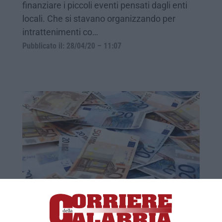
finanziare i piccoli eventi pensati dagli enti
locali. Che si stavano organizzando per
intrattenimenti co…
Pubblicato il: 28/04/20 – 11:07
“Rivolta” in Veneto: «Dal governo troppi
fondi alla Calabria»
La distribuzione delle risorse ai Comuni crea