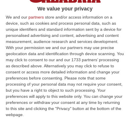
malumori: «A Catanzaro 36,5 euro per
We value your privacy
abitante, qui meno di 10». Sindaci pronti alla
We and our
partners
store and/or access information on a
protesta
device, such as cookies and process personal data, such as
unique identifiers and standard information sent by a device for
Pubblicato il: 20/01/19 – 9:59
personalised advertising and content, advertising and content
measurement, audience research and services development.
With your permission we and our partners may use precise
geolocation data and identification through device scanning. You
ULTIME DAL CORRIERE DELLA CALABRIA
may click to consent to our and our 1733 partners’ processing
as described above. Alternatively you may click to refuse to
All’asta Il Pallone Della “mano Di Dio” Di Maradona
consent or access more detailed information and change your
“ROMA Il pallone con cui Diego Maradona segnò durante la storica
preferences before consenting.
Please note that some
vittoria dell’Argentina sull’Inghilterra ai Mondiali del 1986 potrebbe
processing of your personal data may not require your consent,
esse…
but you have a right to object to such processing. Your
08 Agosto, 23:28
preferences will apply to this website only. You can change your
preferences or withdraw your consent at any time by returning
Milano, Vannacci Candida Il Generale Burgio
to this site and clicking the "Privacy" button at the bottom of the
webpage.
“ROMA “La sfida delle grandi città correremo in tutte le grandi città
Milano, Bologna, Roma e Napoli. Ci presenteremo come Futuro
nazionale…