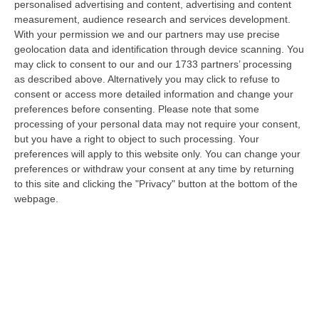
personalised advertising and content, advertising and content
un’occasione di grande rilievo per il territorio metropolitano e per l’…
measurement, audience research and services development.
08 Agosto, 11:04
With your permission we and our partners may use precise
geolocation data and identification through device scanning. You
Università, Il Mur Aumenta Le Risorse Per Gli Atenei Della
may click to consent to our and our 1733 partners’ processing
Calabria. Assegnati 199 Milioni Di Euro
as described above. Alternatively you may click to refuse to
“ROMA Aumentano le risorse al sistema universitario calabrese. Il
consent or access more detailed information and change your
Ministro dell’Università e della Ricerca, Anna Maria Bernini, ha firmato
preferences before consenting.
Please note that some
i…
processing of your personal data may not require your consent,
08 Agosto, 10:58
but you have a right to object to such processing. Your
preferences will apply to this website only. You can change your
Occhiuto: «Marcinelle Tra Le Pagine Più Dolorose Della Storia
preferences or withdraw your consent at any time by returning
to this site and clicking the "Privacy" button at the bottom of the
Italiana»
webpage.
“«L’8 agosto 1956 rimane una delle pagine più dolorose della storia
dell’emigrazione italiana. A Marcinelle, in Belgio, 262 minatori persero…
08 Agosto, 10:53
«La Calabria Del Vino Non Ha Bisogno Di Assomigliare Ai Grandi
Territori, Ma Solo Di Avere Piena Consapevolezza»
“COSENZA Custodi della biodiversità, artigiani del gusto e ambasciatori