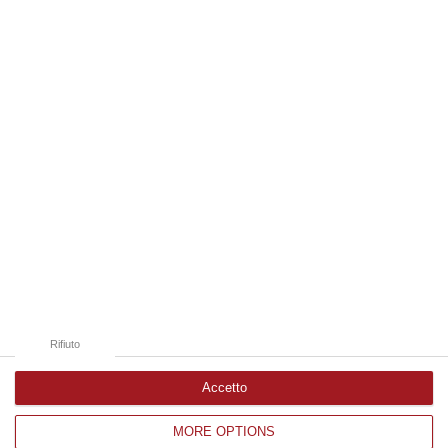
di un territorio in forte evoluzione. I vignaioli indipendenti rappr…
08 Agosto, 10:47
Edizioni provinciali
Catanzaro
Cosenza
Vibo Valentia
Reggio Calabria
Crotone
Rifiuto
Accetto
MORE OPTIONS