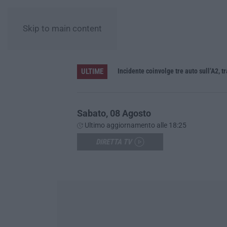
Skip to main content
ULTIME
La denuncia di Si-Avs Calabria: «Bloccate in mezzo al mare oltre 500 persone dirette al corteo No Ponte»
Incidente coinvolge tre auto sull’A2, t
Sabato, 08 Agosto
Ultimo aggiornamento alle 18:25
DIRETTA TV