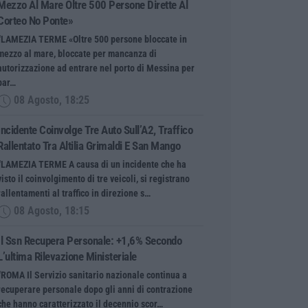
Mezzo Al Mare Oltre 500 Persone Dirette Al
Corteo No Ponte»
“LAMEZIA TERME «Oltre 500 persone bloccate in
mezzo al mare, bloccate per mancanza di
autorizzazione ad entrare nel porto di Messina per
par…
08 Agosto, 18:25
Incidente Coinvolge Tre Auto Sull’A2, Traffico
Rallentato Tra Altilia Grimaldi E San Mango
“LAMEZIA TERME A causa di un incidente che ha
visto il coinvolgimento di tre veicoli, si registrano
rallentamenti al traffico in direzione s…
08 Agosto, 18:15
Il Ssn Recupera Personale: +1,6% Secondo
L’ultima Rilevazione Ministeriale
“ROMA Il Servizio sanitario nazionale continua a
recuperare personale dopo gli anni di contrazione
che hanno caratterizzato il decennio scor…