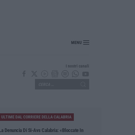
pera personale: +1,6% secondo l’ultima rilevazione ministeriale
MENU
I nostri canali
ULTIME DAL CORRIERE DELLA CALABRIA
La Denuncia Di Si-Avs Calabria: «Bloccate In