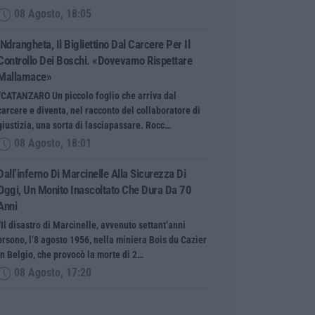
08 Agosto, 18:05
’Ndrangheta, Il Bigliettino Dal Carcere Per Il
Controllo Dei Boschi. «Dovevamo Rispettare
Mallamace»
“CATANZARO Un piccolo foglio che arriva dal
carcere e diventa, nel racconto del collaboratore di
giustizia, una sorta di lasciapassare. Rocc…
08 Agosto, 18:01
Dall’inferno Di Marcinelle Alla Sicurezza Di
Oggi, Un Monito Inascoltato Che Dura Da 70
Anni
“Il disastro di Marcinelle, avvenuto settant’anni
orsono, l’8 agosto 1956, nella miniera Bois du Cazier
in Belgio, che provocò la morte di 2…
08 Agosto, 17:20