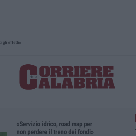
li effetti»
«Servizio idrico, road map per
non perdere il treno dei fondi»