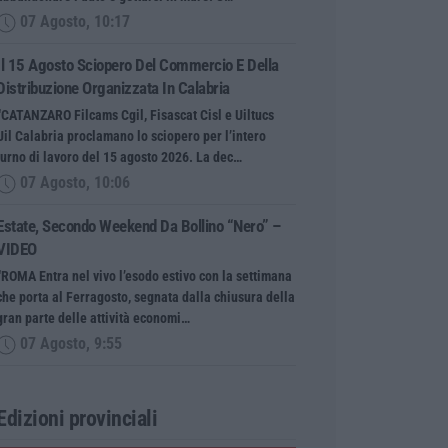
07 Agosto, 10:17
Il 15 Agosto Sciopero Del Commercio E Della
Distribuzione Organizzata In Calabria
“CATANZARO Filcams Cgil, Fisascat Cisl e Uiltucs
Uil Calabria proclamano lo sciopero per l’intero
turno di lavoro del 15 agosto 2026. La dec…
07 Agosto, 10:06
Estate, Secondo Weekend Da Bollino “nero” –
VIDEO
“ROMA Entra nel vivo l’esodo estivo con la settimana
che porta al Ferragosto, segnata dalla chiusura della
gran parte delle attività economi…
07 Agosto, 9:55
Edizioni provinciali