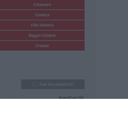
Catanzaro
Cosenza
Vibo Valentia
Reggio Calabria
Crotone
Vuoi fare pubblicità?
News&Com SRL
Telefono:
0968-53665
Email:
newsandcom@gmail.com