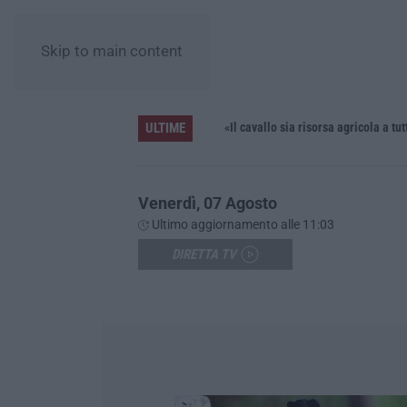
Skip to main content
ULTIME
Tra Cedir, Rende e San Giovanni in Fiore, la regia di Scirocco dietro la «struttura nostra» degli appalti
«Il cavallo sia risorsa agricola a tutti g
Venerdì, 07 Agosto
Ultimo aggiornamento alle 11:03
DIRETTA TV