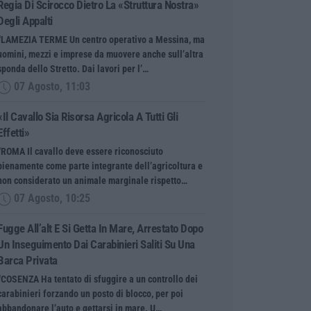
Regia Di Scirocco Dietro La «struttura Nostra»
Degli Appalti
“LAMEZIA TERME Un centro operativo a Messina, ma
uomini, mezzi e imprese da muovere anche sull’altra
sponda dello Stretto. Dai lavori per l’…
07 Agosto, 11:03
«Il Cavallo Sia Risorsa Agricola A Tutti Gli
Effetti»
“ROMA Il cavallo deve essere riconosciuto
pienamente come parte integrante dell’agricoltura e
non considerato un animale marginale rispetto…
07 Agosto, 10:25
Fugge All’alt E Si Getta In Mare, Arrestato Dopo
Un Inseguimento Dai Carabinieri Saliti Su Una
Barca Privata
“COSENZA Ha tentato di sfuggire a un controllo dei
carabinieri forzando un posto di blocco, per poi
abbandonare l’auto e gettarsi in mare. U…