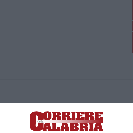
ica di News&Com S.r.l ©2012-
-2026. Tutti i diritti riservati.
ia, Lamezia Terme (CZ)
irettore responsabile Paola Militano |
Privacy