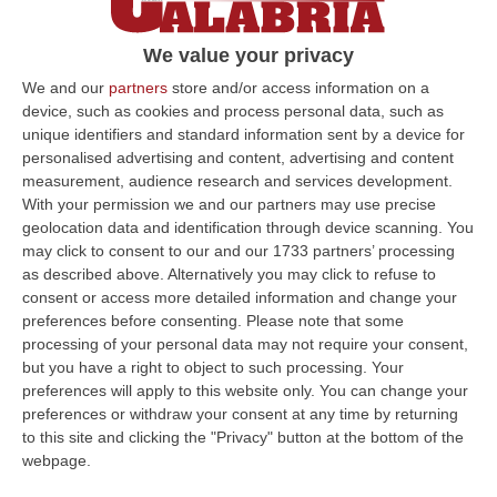
fondamentale»
L’assessore ai Lavori pubblici: «Interlocuzioni
We value your privacy
con i ministeri per arrivare a ottenere un
We and our
partners
store and/or access information on a
finanziamento ad hoc»
device, such as cookies and process personal data, such as
unique identifiers and standard information sent by a device for
Pubblicato il: 08/06/22 – 11:33
personalised advertising and content, advertising and content
measurement, audience research and services development.
With your permission we and our partners may use precise
geolocation data and identification through device scanning. You
ULTIME DAL CORRIERE DELLA CALABRIA
may click to consent to our and our 1733 partners’ processing
as described above. Alternatively you may click to refuse to
Incidente Sulla Strada Dei Due Mari Tra Lamezia E Marcellinara,
consent or access more detailed information and change your
Cinque Feriti
preferences before consenting.
Please note that some
“LAMEZIA TERME A causa di un incidente verificatosi al km 21,000 sulla
processing of your personal data may not require your consent,
strada statale 280 “Dei Due Mari”, è provvisoriamente chiusa la car…
but you have a right to object to such processing. Your
09 Agosto, 8:34
preferences will apply to this website only. You can change your
preferences or withdraw your consent at any time by returning
Nasconde Droga Sotto Un Masso In Una Via Di Roccabernarda,
to this site and clicking the "Privacy" button at the bottom of the
webpage.
Denunciato Un Uomo
“PETILIA POLICASTRO Prosegue senza sosta l’attività di contrasto alla