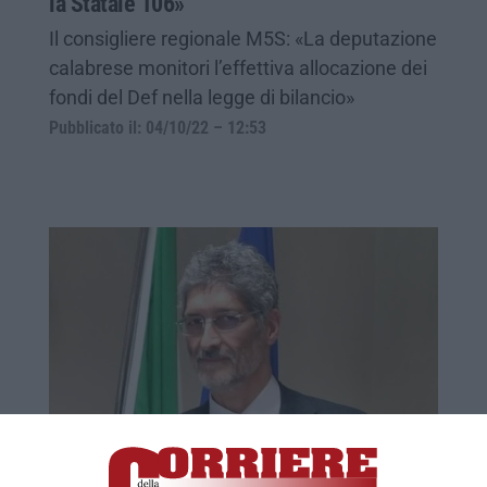
la Statale 106»
Il consigliere regionale M5S: «La deputazione
calabrese monitori l’effettiva allocazione dei
fondi del Def nella legge di bilancio»
Pubblicato il: 04/10/22 – 12:53
Dolce rassicura: «I fondi per la statale 106
non sono a rischio. Tratto Sibari-Rossano