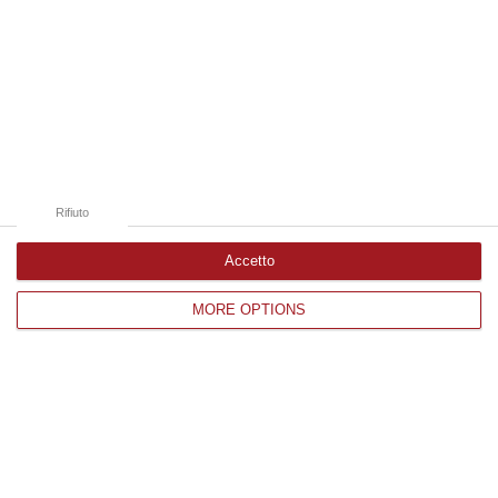
nazionale…
08 Agosto, 22:19
Edizioni provinciali
Catanzaro
Cosenza
Rifiuto
Vibo Valentia
Accetto
Reggio Calabria
MORE OPTIONS
Crotone