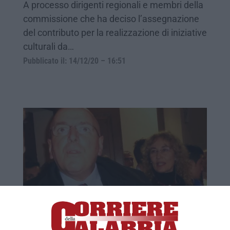
A processo dirigenti regionali e membri della
commissione che ha deciso l’assegnazione
del contributo per la realizzazione di iniziative
culturali da…
Pubblicato il: 14/12/20 – 16:51
Fondi per la cultura, 9 indagati. C’è la
compagna di Oliverio – NOMI