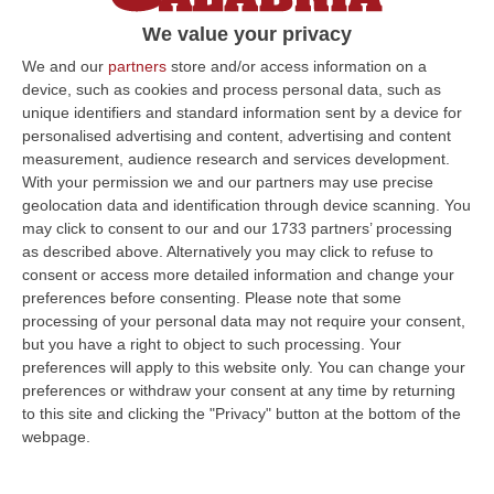
Chiuse le indagini sull’assegnazione dei
We value your privacy
finanziamenti alle strutture teatrali. Nel
We and our
partners
store and/or access information on a
mirino dirigenti regionali e membri della
device, such as cookies and process personal data, such as
commissione di valutazi…
unique identifiers and standard information sent by a device for
personalised advertising and content, advertising and content
Pubblicato il: 13/05/19 – 18:35
measurement, audience research and services development.
With your permission we and our partners may use precise
geolocation data and identification through device scanning. You
may click to consent to our and our 1733 partners’ processing
ULTIME DAL CORRIERE DELLA CALABRIA
as described above. Alternatively you may click to refuse to
consent or access more detailed information and change your
Milano, Vannacci Candida Il Generale Burgio
preferences before consenting.
Please note that some
“ROMA “La sfida delle grandi città correremo in tutte le grandi città
processing of your personal data may not require your consent,
Milano, Bologna, Roma e Napoli. Ci presenteremo come Futuro
but you have a right to object to such processing. Your
nazionale…
preferences will apply to this website only. You can change your
08 Agosto, 22:19
preferences or withdraw your consent at any time by returning
to this site and clicking the "Privacy" button at the bottom of the
Messina, I “No Ponte” Di Nuovo In Marcia
webpage.
“MESSINA “Chiediamo che venga chiusa la società Stretto di Messina. La
liquidazione era stata già indicata dal governo Monti nel 2013, e la…