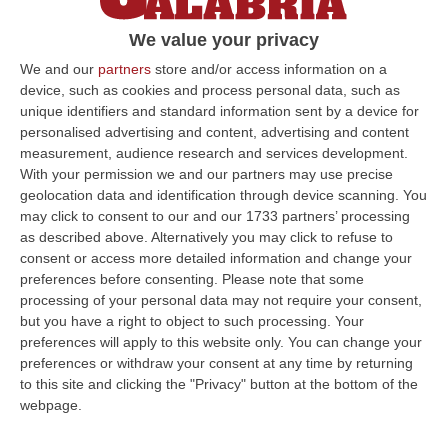
We value your privacy
We and our
partners
store and/or access information on a
device, such as cookies and process personal data, such as
unique identifiers and standard information sent by a device for
personalised advertising and content, advertising and content
measurement, audience research and services development.
With your permission we and our partners may use precise
geolocation data and identification through device scanning. You
may click to consent to our and our 1733 partners’ processing
as described above. Alternatively you may click to refuse to
Fondi per il teatro, Oliverio evoca il
consent or access more detailed information and change your
preferences before consenting.
Please note that some
complotto
processing of your personal data may not require your consent,
CATANZARO «Da oltre un anno si sta
but you have a right to object to such processing. Your
utilizzando il bando 2016 per il sostegno alle
preferences will apply to this website only. You can change your
preferences or withdraw your consent at any time by returning
iniziative teatrali con il chiaro obiettivo di
to this site and clicking the "Privacy" button at the bottom of the
sollevare polveroni…
webpage.
Pubblicato il: 01/06/17 – 17:29