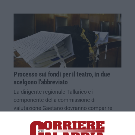
Processo sui fondi per il teatro, in due
scelgono l’abbreviato
La dirigente regionale Tallarico e il
componente della commissione di
valutazione Gaetano dovranno comparire
davanti ai giudici il prossimo 12 giugno…
Pubblicato il: 21/02/20 – 13:43