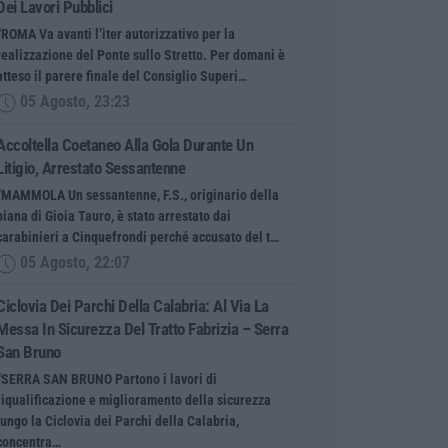
Dei Lavori Pubblici
“ROMA Va avanti l’iter autorizzativo per la
realizzazione del Ponte sullo Stretto. Per domani è
atteso il parere finale del Consiglio Superi…
05 Agosto, 23:23
Accoltella Coetaneo Alla Gola Durante Un
Litigio, Arrestato Sessantenne
“MAMMOLA Un sessantenne, F.S., originario della
piana di Gioia Tauro, è stato arrestato dai
carabinieri a Cinquefrondi perché accusato del t…
05 Agosto, 22:07
Ciclovia Dei Parchi Della Calabria: Al Via La
Messa In Sicurezza Del Tratto Fabrizia – Serra
San Bruno
“SERRA SAN BRUNO Partono i lavori di
riqualificazione e miglioramento della sicurezza
lungo la Ciclovia dei Parchi della Calabria,
concentra…