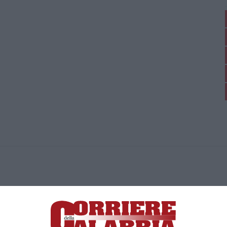
ica di News&Com S.r.l ©2012-
-2026. Tutti i diritti riservati.
ia, Lamezia Terme (CZ)
irettore responsabile Paola Militano |
Privacy