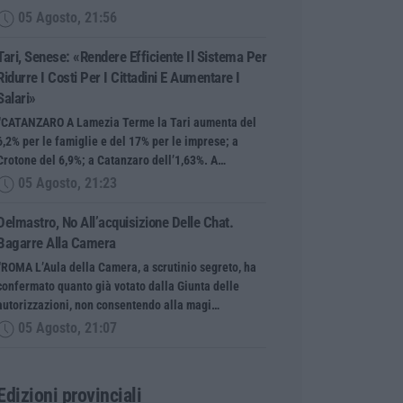
05 Agosto, 21:56
Tari, Senese: «Rendere Efficiente Il Sistema Per
Ridurre I Costi Per I Cittadini E Aumentare I
Salari»
“CATANZARO A Lamezia Terme la Tari aumenta del
6,2% per le famiglie e del 17% per le imprese; a
Crotone del 6,9%; a Catanzaro dell’1,63%. A…
05 Agosto, 21:23
Delmastro, No All’acquisizione Delle Chat.
Bagarre Alla Camera
“ROMA L’Aula della Camera, a scrutinio segreto, ha
confermato quanto già votato dalla Giunta delle
autorizzazioni, non consentendo alla magi…
05 Agosto, 21:07
Edizioni provinciali