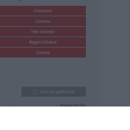
Catanzaro
Cosenza
Vibo Valentia
Reggio Calabria
Crotone
Vuoi fare pubblicità?
News&Com SRL
Telefono:
0968-53665
Email:
newsandcom@gmail.com