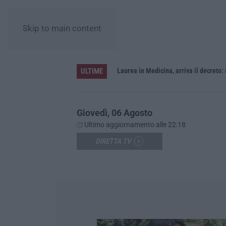
Skip to main content
ULTIME
Sistema bibliotecario vibonese, la dura replica di Soriano e Romeo: «Il fallimento è di chi ha staccato la spina»
Laurea in Medicina, arriva il decreto:
Giovedì, 06 Agosto
Ultimo aggiornamento alle 22:18
DIRETTA TV