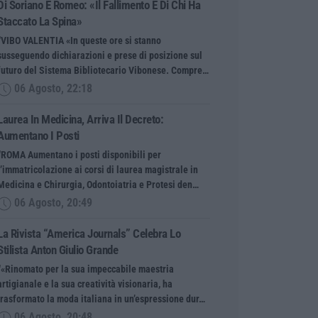
Di Soriano E Romeo: «Il Fallimento È Di Chi Ha
Staccato La Spina»
“VIBO VALENTIA «In queste ore si stanno
susseguendo dichiarazioni e prese di posizione sul
futuro del Sistema Bibliotecario Vibonese. Compre…
06 Agosto, 22:18
Laurea In Medicina, Arriva Il Decreto:
Aumentano I Posti
“ROMA Aumentano i posti disponibili per
l’immatricolazione ai corsi di laurea magistrale in
Medicina e Chirurgia, Odontoiatria e Protesi den…
06 Agosto, 20:49
La Rivista “America Journals” Celebra Lo
Stilista Anton Giulio Grande
“«Rinomato per la sua impeccabile maestria
artigianale e la sua creatività visionaria, ha
trasformato la moda italiana in un’espressione dur…
06 Agosto, 20:48