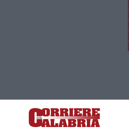
ica di News&Com S.r.l ©2012-
-2026. Tutti i diritti riservati.
ia, Lamezia Terme (CZ)
irettore responsabile Paola Militano |
Privacy