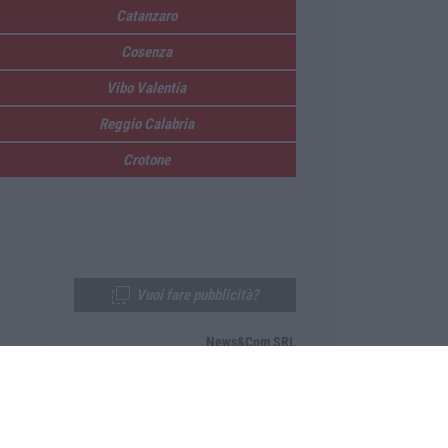
Catanzaro
Cosenza
Vibo Valentia
Reggio Calabria
Crotone
Vuoi fare pubblicità?
News&Com SRL
Telefono:
0968-53665
Email:
newsandcom@gmail.com