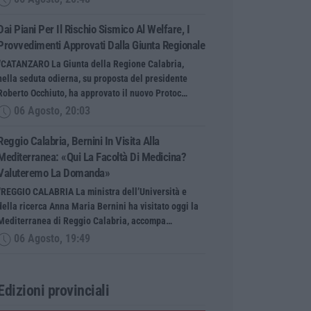
Dai Piani Per Il Rischio Sismico Al Welfare, I
Provvedimenti Approvati Dalla Giunta Regionale
“CATANZARO La Giunta della Regione Calabria,
nella seduta odierna, su proposta del presidente
Roberto Occhiuto, ha approvato il nuovo Protoc…
06 Agosto, 20:03
Reggio Calabria, Bernini In Visita Alla
Mediterranea: «Qui La Facoltà Di Medicina?
Valuteremo La Domanda»
“REGGIO CALABRIA La ministra dell’Università e
della ricerca Anna Maria Bernini ha visitato oggi la
Mediterranea di Reggio Calabria, accompa…
06 Agosto, 19:49
Edizioni provinciali