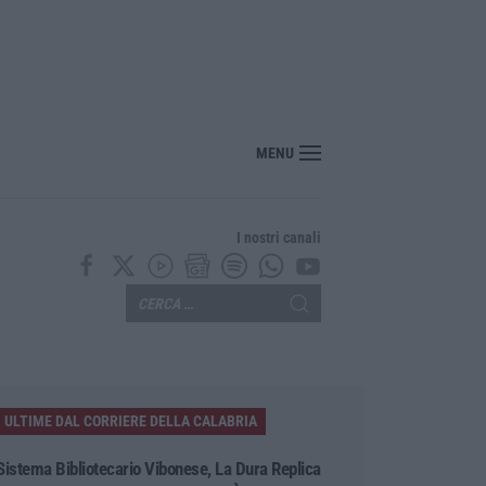
“America Journals” celebra lo stilista Anton Giulio Grande
MENU
I nostri canali
ULTIME DAL CORRIERE DELLA CALABRIA
Sistema Bibliotecario Vibonese, La Dura Replica