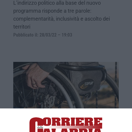
L’indirizzo politico alla base del nuovo
programma risponde a tre parole:
complementarità, inclusività e ascolto dei
territori
Pubblicato il: 28/03/22 – 19:03
Fondo sociale, alla Calabria 11,5 milioni
ROMA La Conferenza delle Regioni nella