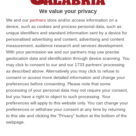
riunione di oggi ha dato il via libera al riparto
We value your privacy
dei 276 milioni di euro del Fondo sociale del
We and our
partners
store and/or access information on a
2017. Lo ha de…
device, such as cookies and process personal data, such as
Pubblicato il: 21/09/17 – 15:00
unique identifiers and standard information sent by a device for
personalised advertising and content, advertising and content
measurement, audience research and services development.
With your permission we and our partners may use precise
ULTIME DAL CORRIERE DELLA CALABRIA
geolocation data and identification through device scanning. You
may click to consent to our and our 1733 partners’ processing
È Morto Massimiliano Cencelli, Fu Ideatore Dell’omonimo
as described above. Alternatively you may click to refuse to
“manuale”
consent or access more detailed information and change your
preferences before consenting.
Please note that some
“ROMA E’ morto a Roma ieri pomeriggio Massimiliano Cencelli, aveva 90
processing of your personal data may not require your consent,
anni. Funzionario della Democrazia Cristiana degli anni ’60, divenne f…
but you have a right to object to such processing. Your
09 Agosto, 10:43
preferences will apply to this website only. You can change your
preferences or withdraw your consent at any time by returning
Antonino Scopelliti, Il “giudice Solo” Contro Le Mafie. L’agguato
to this site and clicking the "Privacy" button at the bottom of the
Nel 1991 E Il Patto Tra ‘ndrangheta E Cosa Nostra
webpage.
“REGGIO CALABRIA Era una calda giornata, tipica dell’estate calabrese. Il
“giudice solo”, come era stato ribattezzato, Antonino Scopelliti…