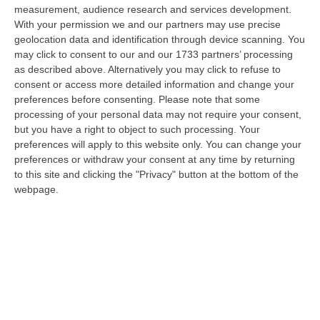
nazionale…
measurement, audience research and services development.
08 Agosto, 22:19
With your permission we and our partners may use precise
geolocation data and identification through device scanning. You
Messina, I “No Ponte” Di Nuovo In Marcia
may click to consent to our and our 1733 partners’ processing
as described above. Alternatively you may click to refuse to
“MESSINA “Chiediamo che venga chiusa la società Stretto di Messina. La
consent or access more detailed information and change your
liquidazione era stata già indicata dal governo Monti nel 2013, e la…
preferences before consenting.
Please note that some
08 Agosto, 21:20
processing of your personal data may not require your consent,
but you have a right to object to such processing. Your
Vinitaly And The City A Reggio: Il Grande Abbraccio Tra Identità
preferences will apply to this website only. You can change your
Del Territorio, Storia E Cultura – FOTO
preferences or withdraw your consent at any time by returning
“REGGIO CALABRIA Vinitaly and the City arriva a Reggio Calabria. Dopo il
to this site and clicking the "Privacy" button at the bottom of the
successo dell’edizione di Sibari, dove la manifestazione ha fatto s…
webpage.
08 Agosto, 20:47
Pride, La “prima Volta” Dell’onda Arcobaleno A Catanzaro. In
Migliaia In Marcia Per I Diritti E La Libertà – FOTO
“CATANZARO Una prima volta destinata a lasciare un segno nella storia
della città. Catanzaro oggi celebra il suo primo Pride: colori, musica…
08 Agosto, 19:38