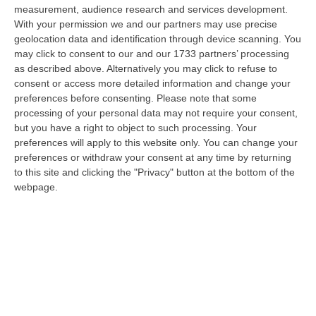
10 Agosto, 10:31
measurement, audience research and services development.
With your permission we and our partners may use precise
Detenuto Per Cosa Nostra Evade Dal Carcere, Arrestato In
geolocation data and identification through device scanning. You
Calabria
may click to consent to our and our 1733 partners’ processing
as described above. Alternatively you may click to refuse to
“Salvatore Drago Ferrante, detenuto siciliano in carcere per associazione
consent or access more detailed information and change your
mafiosa e traffico di sostanze stupefacenti, è evaso lo scorso 17…
preferences before consenting.
Please note that some
10 Agosto, 10:04
processing of your personal data may not require your consent,
but you have a right to object to such processing. Your
Morto Per Botulino A Diamante, I Legali Della Famiglia: «I Sintomi
preferences will apply to this website only. You can change your
Furono Scambiati Per Ubriachezza»
preferences or withdraw your consent at any time by returning
“«I sintomi del botulino scambiati per ubriachezza. Luigi Di Sarno versava
to this site and clicking the "Privacy" button at the bottom of the
in un drammatico e conclamato decadimento neurologico: soffriva d…
webpage.
10 Agosto, 9:49
Occhiuto: «Non Sono L’anti-Tajani, Né L’anti-Nessuno. I Prossimi
Quattro Anni Resto In Calabria»
“LAMEZIA TERME «Una destra senza populisti» e una Calabria al centro
di un’agenda liberale e liberista. È il manifesto politico di Roberto O…
10 Agosto, 9:47