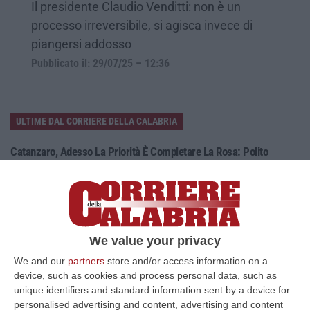
Il presidente Claudio Venditti: non è un
processo irreversibile, si agisca invece di
piangersi addosso
Pubblicato il: 29/07/25 – 12:36
ULTIME DAL CORRIERE DELLA CALABRIA
Catanzaro, Adesso La Priorità È Completare La Rosa: Polito
Accelera Sul Centrocampo
“CATANZARO Il messaggio arrivato di recente dal presidente Floriano
Noto è chiaro: prima bisogna completare l’organico, poi si potrà ragiona…
10 Agosto, 10:44
We value your privacy
Cosenza, Il Debutto Stagionale È Alle Porte Ma Il Cantiere Resta
We and our
partners
store and/or access information on a
Aperto
device, such as cookies and process personal data, such as
“COSENZA Manca meno di una settimana alla prima gara ufficiale della
unique identifiers and standard information sent by a device for
stagione, ma il Cosenza di Eugenio Guarascio è ancora un cantiere apert…
personalised advertising and content, advertising and content