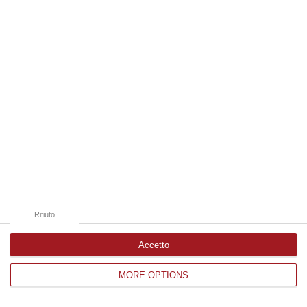
Edizioni provinciali
Catanzaro
Cosenza
Vibo Valentia
Reggio Calabria
Crotone
Rifiuto
Accetto
MORE OPTIONS
Corriere delle Calabria è una testata giornalistica di News&Com S.r.l
©2012-
-2026. Tutti i diritti riservati.