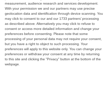
Vinci, responsabile dell’area tecnico manutentiva del Comune di Corta…
measurement, audience research and services development.
07 Agosto, 15:23
With your permission we and our partners may use precise
geolocation data and identification through device scanning. You
Green Island, Ricariche Elettriche E Un Presidio Sanitario. Anas
may click to consent to our and our 1733 partners’ processing
as described above. Alternatively you may click to refuse to
Attiva I Nuovi Servizi Sull’A2 In Calabria
consent or access more detailed information and change your
“Entrano in funzione tutti i servizi della “Green Island” situata nell’area di
preferences before consenting.
Please note that some
parcheggio “Contessa Soprana” lungo la A2 “Autostrada del Med…
processing of your personal data may not require your consent,
07 Agosto, 15:09
but you have a right to object to such processing. Your
preferences will apply to this website only. You can change your
Incendio Sul Pollino, Convalidato L’arresto Del 56enne Piromane
preferences or withdraw your consent at any time by returning
“MORANO E’ stato convalidato l’arresto del 56enne arrestato in flagranza
to this site and clicking the "Privacy" button at the bottom of the
e accusato di incendio boschivo. L’arresto era giunto a conclusione…
webpage.
07 Agosto, 15:08
Trappole Vietate Per Catturare Fauna Selvatica, Ritirati A Un
“cacciatore” Di Fabrizia Cinque Fucili E 233 Munizioni
“FABRIZIA Nell’attività di contrasto al bracconaggio, i Carabinieri della
Stazione di Fabrizia, con il supporto dello Squadrone Eliportato “…
07 Agosto, 15:04