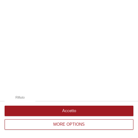
Edizioni provinciali
Catanzaro
Cosenza
Vibo Valentia
Reggio Calabria
Crotone
Rifiuto
Accetto
MORE OPTIONS
Corriere delle Calabria è una testata giornalistica di News&Com S.r.l
©2012-
-2026. Tutti i diritti riservati.