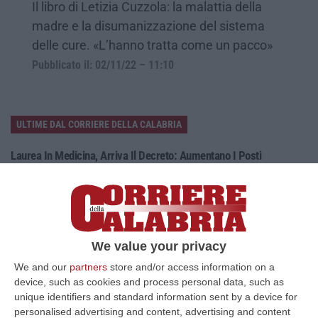
Il libro di Letizia Cuzzola: la malattia della
madre e la disumanizzazione del sistema
delle cure. «L’hanno tratta come un pacco»
Pubblicato il: 02/11/22 – 11:10
ULTIME DAL CORRIERE DELLA CALABRIA
Laurea In Medicina, Arriva Il Decreto: Aumentano I Posti
“ROMA Aumentano i posti disponibili per l’immatricolazione ai corsi di
laurea magistrale in Medicina e Chirurgia, Odontoiatria e Protesi den…
06 Agosto, 20:49
La Rivista “America Journals” Celebra Lo Stilista Anton Giulio
We value your privacy
Grande
We and our
partners
store and/or access information on a
“«Rinomato per la sua impeccabile maestria artigianale e la sua
device, such as cookies and process personal data, such as
creatività visionaria, ha trasformato la moda italiana in un’espressione
unique identifiers and standard information sent by a device for
dur…
personalised advertising and content, advertising and content