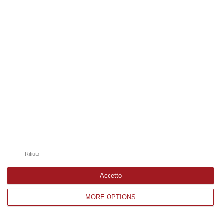
Edizioni provinciali
Catanzaro
Cosenza
Vibo Valentia
Reggio Calabria
Crotone
Rifiuto
Accetto
MORE OPTIONS
Corriere delle Calabria è una testata giornalistica di News&Com S.r.l
©2012-
-2026. Tutti i diritti riservati.