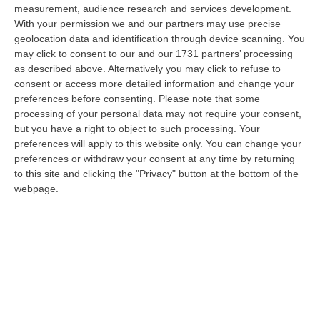
06 Agosto, 20:48
measurement, audience research and services development.
With your permission we and our partners may use precise
Dai Piani Per Il Rischio Sismico Al Welfare, I Provvedimenti
geolocation data and identification through device scanning. You
Approvati Dalla Giunta Regionale
may click to consent to our and our 1731 partners’ processing
as described above. Alternatively you may click to refuse to
“CATANZARO La Giunta della Regione Calabria, nella seduta odierna, su
consent or access more detailed information and change your
proposta del presidente Roberto Occhiuto, ha approvato il nuovo Protoc…
preferences before consenting.
Please note that some
06 Agosto, 20:03
processing of your personal data may not require your consent,
but you have a right to object to such processing. Your
Reggio Calabria, Bernini In Visita Alla Mediterranea: «Qui La
preferences will apply to this website only. You can change your
Facoltà Di Medicina? Valuteremo La Domanda»
preferences or withdraw your consent at any time by returning
“REGGIO CALABRIA La ministra dell’Università e della ricerca Anna Maria
to this site and clicking the "Privacy" button at the bottom of the
Bernini ha visitato oggi la Mediterranea di Reggio Calabria, accompa…
webpage.
06 Agosto, 19:49
L’estate Di Sangue Sulle Strade Vibonesi, Le Vite Spezzate Di
Carmelo E Andrea E Una Provincia Sotto Shock
“VIBO VALENTIA Carmelo aveva 27 anni, Andrea solo 23. Due giovani vite
spezzate, famiglie e comunità sconvolte in una drammatica scia di san…
06 Agosto, 19:10