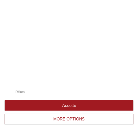
Edizioni provinciali
Catanzaro
Cosenza
Vibo Valentia
Reggio Calabria
Crotone
Rifiuto
Accetto
MORE OPTIONS
Corriere delle Calabria è una testata giornalistica di News&Com S.r.l
©2012-
-2026. Tutti i diritti riservati.
P.IVA. 03199620794, Via del mare 6/G, S.Eufemia, Lamezia Terme