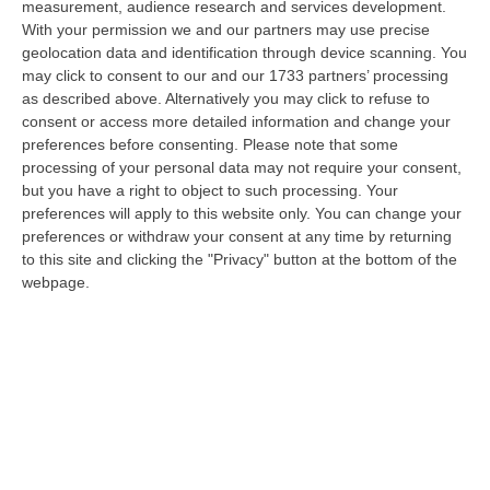
measurement, audience research and services development.
Reggio Calabria, Zoppas: «Il Vinitaly È Uno Strumento Incredibile
With your permission we and our partners may use precise
geolocation data and identification through device scanning. You
Per Gli Imprenditori»
may click to consent to our and our 1733 partners’ processing
” REGGIO CALABRIA «La Calabria sta lavorando benissimo sulla filiera
as described above. Alternatively you may click to refuse to
del vino e deve continuare ad investire. Il vino italiano sta passando…
consent or access more detailed information and change your
09 Agosto, 9:32
preferences before consenting.
Please note that some
processing of your personal data may not require your consent,
Incidente Sulla Strada Dei Due Mari Tra Lamezia E Marcellinara,
but you have a right to object to such processing. Your
Cinque Feriti
preferences will apply to this website only. You can change your
preferences or withdraw your consent at any time by returning
“LAMEZIA TERME A causa di un incidente verificatosi al km 21,000 sulla
to this site and clicking the "Privacy" button at the bottom of the
strada statale 280 “Dei Due Mari”, è provvisoriamente chiusa la car…
webpage.
09 Agosto, 8:34
Nasconde Droga Sotto Un Masso In Una Via Di Roccabernarda,
Denunciato Un Uomo
“PETILIA POLICASTRO Prosegue senza sosta l’attività di contrasto alla
diffusione delle sostanze stupefacenti condotta dai Carabinieri della…
09 Agosto, 7:55