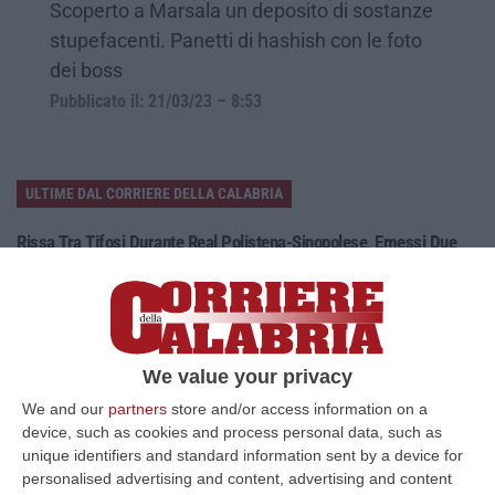
Scoperto a Marsala un deposito di sostanze
stupefacenti. Panetti di hashish con le foto
dei boss
Pubblicato il: 21/03/23 – 8:53
ULTIME DAL CORRIERE DELLA CALABRIA
Rissa Tra Tifosi Durante Real Polistena-Sinopolese, Emessi Due
Daspo
“La polizia ha notificato due provvedimenti di daspo, emessi dalla
Questura di Reggio Calabria a fine luglio, nei confronti di tifosi ritenu…
09 Agosto, 9:36
We value your privacy
Truffa Tramite False Piattaforme Di Criptovalute, Due Indagati
We and our
partners
store and/or access information on a
“Le criptovalute continuano a rappresentare uno degli strumenti più
device, such as cookies and process personal data, such as
frequentemente utilizzati dai truffatori per attirare potenziali vittime…
unique identifiers and standard information sent by a device for
09 Agosto, 9:32
personalised advertising and content, advertising and content