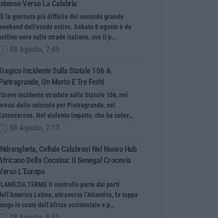
Intenso Verso La Calabria
“È la giornata più difficile del secondo grande
weekend dell’esodo estivo. Sabato 8 agosto è da
bollino nero sulle strade italiane, con il p…
08 Agosto, 7:45
Tragico Incidente Sulla Statale 106 A
Pietragrande, Un Morto E Tre Feriti
“Grave incidente stradale sulla Statale 106, nei
pressi dello svincolo per Pietragrande, nel
Catanzarese. Nel violento impatto, che ha coinv…
08 Agosto, 7:13
’Ndrangheta, Cellule Calabresi Nel Nuovo Hub
Africano Della Cocaina: Il Senegal Crocevia
Verso L’Europa
“LAMEZIA TERME Il controllo parte dai porti
dell’America Latina, attraversa l’Atlantico, fa tappa
lungo le coste dell’Africa occidentale e p…
08 Agosto, 6:55