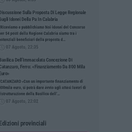
Discussione Sulla Proposta Di Legge Regionale
Sugli Idonei Della Pa In Calabria
“Riceviamo e pubblichiamo Noi idonei del Concorso
per 54 posti della Regione Calabria siamo tra i
potenziali beneficiari della proposta d…
07 Agosto, 22:35
Basilica Dell’Immacolata Concezione Di
Catanzaro, Ferro: «finanziamento Da 800 Mila
Euro»
“CATANZARO «Con un importante finanziamento di
800mila euro, si potrà dare avvio agli attesi lavori di
ristrutturazione della Basilica dell’…
07 Agosto, 22:02
Edizioni provinciali