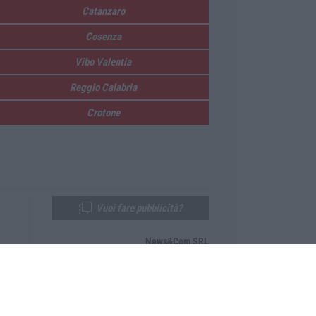
Catanzaro
Cosenza
Vibo Valentia
Reggio Calabria
Crotone
Vuoi fare pubblicità?
News&Com SRL
Telefono:
0968-53665
Email:
newsandcom@gmail.com