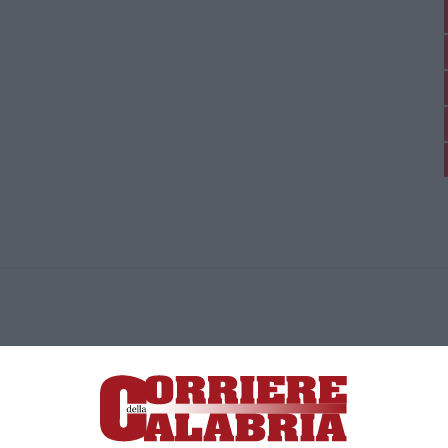
ica di News&Com S.r.l ©2012-
-2026. Tutti i diritti riservati.
ia, Lamezia Terme (CZ)
irettore responsabile Paola Militano |
Privacy