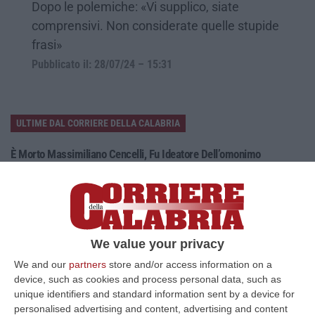
Dopo le polemiche: «Vi supplico, siate
comprensivi. Non considerate quelle stupide
frasi»
Pubblicato il: 28/07/24 – 15:31
ULTIME DAL CORRIERE DELLA CALABRIA
È Morto Massimiliano Cencelli, Fu Ideatore Dell’omonimo
“manuale”
“ROMA E’ morto a Roma ieri pomeriggio Massimiliano Cencelli, aveva 90
anni. Funzionario della Democrazia Cristiana degli anni ’60, divenne f…
09 Agosto, 10:43
We value your privacy
Antonino Scopelliti, Il “giudice Solo” Contro Le Mafie. L’agguato
We and our
partners
store and/or access information on a
Nel 1991 E Il Patto Tra ‘ndrangheta E Cosa Nostra
device, such as cookies and process personal data, such as
“REGGIO CALABRIA Era una calda giornata, tipica dell’estate calabrese. Il
unique identifiers and standard information sent by a device for
“giudice solo”, come era stato ribattezzato, Antonino Scopelliti…
personalised advertising and content, advertising and content