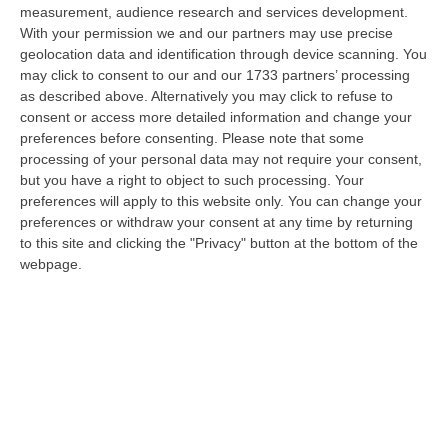
09 Agosto, 10:31
measurement, audience research and services development.
With your permission we and our partners may use precise
Vinitaly A Reggio, Caligiuri: «Una Calabria Straordinaria Che
geolocation data and identification through device scanning. You
Merita Di Essere Rappresentata Nel Modo Giusto»
may click to consent to our and our 1733 partners’ processing
as described above. Alternatively you may click to refuse to
“REGGIO CALABRIA Due giorni di vino, storia ed esposizioni delle
consent or access more detailed information and change your
eccellenze calabresi. Tutto in «un territorio che è meraviglioso, sul
preferences before consenting.
Please note that some
lungo…
processing of your personal data may not require your consent,
09 Agosto, 10:12
but you have a right to object to such processing. Your
preferences will apply to this website only. You can change your
Rissa Tra Tifosi Durante Real Polistena-Sinopolese, Emessi Due
preferences or withdraw your consent at any time by returning
Daspo
to this site and clicking the "Privacy" button at the bottom of the
“La polizia ha notificato due provvedimenti di daspo, emessi dalla
webpage.
Questura di Reggio Calabria a fine luglio, nei confronti di tifosi ritenu…
09 Agosto, 9:36
Truffa Tramite False Piattaforme Di Criptovalute, Due Indagati
“Le criptovalute continuano a rappresentare uno degli strumenti più
frequentemente utilizzati dai truffatori per attirare potenziali vittime…
09 Agosto, 9:32