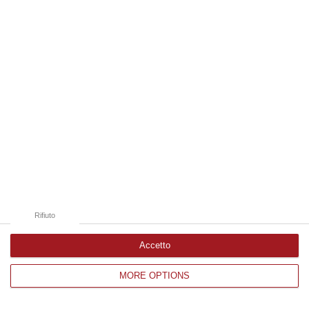
Edizioni provinciali
Catanzaro
Cosenza
Vibo Valentia
Reggio Calabria
Crotone
Rifiuto
Accetto
MORE OPTIONS
Corriere delle Calabria è una testata giornalistica di News&Com S.r.l
©2012-
-2026. Tutti i diritti riservati.