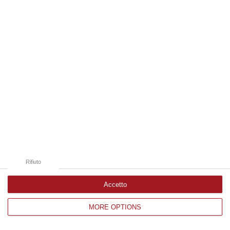
Edizioni provinciali
Catanzaro
Cosenza
Vibo Valentia
Reggio Calabria
Crotone
Rifiuto
Accetto
MORE OPTIONS
Corriere delle Calabria è una testata giornalistica di News&Com S.r.l
©2012-
-2026. Tutti i diritti riservati.