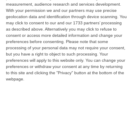
Vinci, responsabile dell’area tecnico manutentiva del Comune di Corta…
measurement, audience research and services development.
07 Agosto, 15:23
With your permission we and our partners may use precise
geolocation data and identification through device scanning. You
Green Island, Ricariche Elettriche E Un Presidio Sanitario. Anas
may click to consent to our and our 1733 partners’ processing
as described above. Alternatively you may click to refuse to
Attiva I Nuovi Servizi Sull’A2 In Calabria
consent or access more detailed information and change your
“Entrano in funzione tutti i servizi della “Green Island” situata nell’area di
preferences before consenting.
Please note that some
parcheggio “Contessa Soprana” lungo la A2 “Autostrada del Med…
processing of your personal data may not require your consent,
07 Agosto, 15:09
but you have a right to object to such processing. Your
preferences will apply to this website only. You can change your
Incendio Sul Pollino, Convalidato L’arresto Del 56enne Piromane
preferences or withdraw your consent at any time by returning
“MORANO E’ stato convalidato l’arresto del 56enne arrestato in flagranza
to this site and clicking the "Privacy" button at the bottom of the
e accusato di incendio boschivo. L’arresto era giunto a conclusione…
webpage.
07 Agosto, 15:08
Trappole Vietate Per Catturare Fauna Selvatica, Ritirati A Un
“cacciatore” Di Fabrizia Cinque Fucili E 233 Munizioni
“FABRIZIA Nell’attività di contrasto al bracconaggio, i Carabinieri della
Stazione di Fabrizia, con il supporto dello Squadrone Eliportato “…
07 Agosto, 15:04