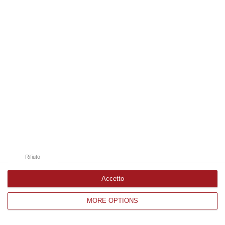
Edizioni provinciali
Catanzaro
Cosenza
Vibo Valentia
Reggio Calabria
Crotone
Rifiuto
Accetto
MORE OPTIONS
Corriere delle Calabria è una testata giornalistica di News&Com S.r.l
©2012-
-2026. Tutti i diritti riservati.