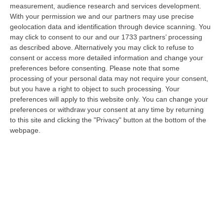
09 Agosto, 10:31
measurement, audience research and services development.
With your permission we and our partners may use precise
Vinitaly A Reggio, Caligiuri: «Una Calabria Straordinaria Che
geolocation data and identification through device scanning. You
Merita Di Essere Rappresentata Nel Modo Giusto»
may click to consent to our and our 1733 partners’ processing
as described above. Alternatively you may click to refuse to
“REGGIO CALABRIA Due giorni di vino, storia ed esposizioni delle
consent or access more detailed information and change your
eccellenze calabresi. Tutto in «un territorio che è meraviglioso, sul
preferences before consenting.
Please note that some
lungo…
processing of your personal data may not require your consent,
09 Agosto, 10:12
but you have a right to object to such processing. Your
preferences will apply to this website only. You can change your
Rissa Tra Tifosi Durante Real Polistena-Sinopolese, Emessi Due
preferences or withdraw your consent at any time by returning
Daspo
to this site and clicking the "Privacy" button at the bottom of the
“La polizia ha notificato due provvedimenti di daspo, emessi dalla
webpage.
Questura di Reggio Calabria a fine luglio, nei confronti di tifosi ritenu…
09 Agosto, 9:36
Truffa Tramite False Piattaforme Di Criptovalute, Due Indagati
“Le criptovalute continuano a rappresentare uno degli strumenti più
frequentemente utilizzati dai truffatori per attirare potenziali vittime…
09 Agosto, 9:32