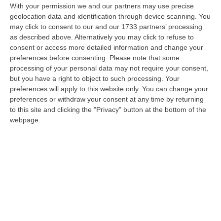
With your permission we and our partners may use precise
Del Territorio, Storia E Cultura – FOTO
geolocation data and identification through device scanning. You
“REGGIO CALABRIA Vinitaly and the City arriva a Reggio Calabria. Dopo il
may click to consent to our and our 1733 partners’ processing
successo dell’edizione di Sibari, dove la manifestazione ha fatto s…
as described above. Alternatively you may click to refuse to
08 Agosto, 20:47
consent or access more detailed information and change your
preferences before consenting.
Please note that some
Pride, La “prima Volta” Dell’onda Arcobaleno A Catanzaro. In
processing of your personal data may not require your consent,
but you have a right to object to such processing. Your
Migliaia In Marcia Per I Diritti E La Libertà – FOTO
preferences will apply to this website only. You can change your
“CATANZARO Una prima volta destinata a lasciare un segno nella storia
preferences or withdraw your consent at any time by returning
della città. Catanzaro oggi celebra il suo primo Pride: colori, musica…
to this site and clicking the "Privacy" button at the bottom of the
08 Agosto, 19:38
webpage.
«Per Riaprire Hormuz Stop Ad Attacchi E Sanzioni»
“ROMA Per la riapertura dello Stretto di Hormuz l’Iran chiede agli Stati
Uniti di revocare il blocco navale e le sanzioni contro l’Iran, di…
08 Agosto, 19:27
Edizioni provinciali