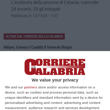
L’inchiesta della procura di Catania: coinvolte
28 società, 29 gli indagati
Pubblicato il: 12/11/24 – 7:37
ULTIME DAL CORRIERE DELLA CALABRIA
Milano, Vannacci Candida Il Generale Burgio
“ROMA “La sfida delle grandi città correremo in tutte le grandi città
Milano, Bologna, Roma e Napoli. Ci presenteremo come Futuro
nazionale…
08 Agosto, 22:19
We value your privacy
Messina, I “No Ponte” Di Nuovo In Marcia
We and our
partners
store and/or access information on a
“MESSINA “Chiediamo che venga chiusa la società Stretto di Messina. La
device, such as cookies and process personal data, such as
liquidazione era stata già indicata dal governo Monti nel 2013, e la…
unique identifiers and standard information sent by a device for
08 Agosto, 21:20
personalised advertising and content, advertising and content
measurement, audience research and services development.
Vinitaly And The City A Reggio: Il Grande Abbraccio Tra Identità