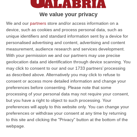
Regione
We value your privacy
Gli imprenditori protestano davanti la sede
del Consiglio contro la proposta di legge
We and our
partners
store and/or access information on a
device, such as cookies and process personal data, such as
regionale di riforma del settore delle
unique identifiers and standard information sent by a device for
onoranze
personalised advertising and content, advertising and content
Pubblicato il: 31/01/24 – 13:30
measurement, audience research and services development.
With your permission we and our partners may use precise
geolocation data and identification through device scanning. You
may click to consent to our and our 1733 partners’ processing
ULTIME DAL CORRIERE DELLA CALABRIA
as described above. Alternatively you may click to refuse to
consent or access more detailed information and change your
Ultimatum Della Spagna All’Italia: «Revochi I Controlli Alle
preferences before consenting.
Please note that some
Frontiere»
processing of your personal data may not require your consent,
but you have a right to object to such processing. Your
“Il governo spagnolo chiede all’Italia di revocare entro domenica 9 agosto
preferences will apply to this website only. You can change your
i controlli alle frontiere reintrodotti il primo agosto, dopo la…
preferences or withdraw your consent at any time by returning
07 Agosto, 15:38
to this site and clicking the "Privacy" button at the bottom of the
webpage.
‘Ndrangheta, Inchiesta Artemis 2: Giuseppe Vinci Lascia Il Carcere
E Passa Ai Domiciliari