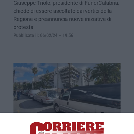
Giuseppe Triolo, presidente di FunerCalabria,
chiede di essere ascoltato dai vertici della
Regione e preannuncia nuove iniziative di
protesta
Pubblicato il: 06/02/24 – 19:56
Carri funebri in colonna davanti Palazzo
Campanella: scontro tra imprese e