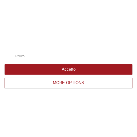
07 Agosto, 15:04
Edizioni provinciali
Catanzaro
Cosenza
Rifiuto
Vibo Valentia
Accetto
Reggio Calabria
MORE OPTIONS
Crotone