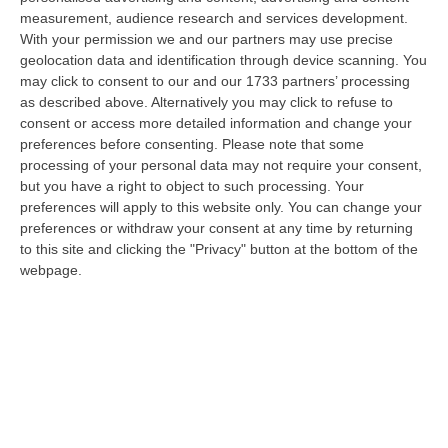
measurement, audience research and services development.
Schiavonea, Distrutti I Mezzi Del Cantiere Dell’azienda Del
With your permission we and our partners may use precise
Presidente Di Ance Calabria Rugna – FOTO
geolocation data and identification through device scanning. You
“CATANZARO All’alba, nel cantiere del lungomare di Schiavonea, in
may click to consent to our and our 1733 partners’ processing
provincia di Cosenza, c’erano soltanto mezzi devastati e anni di lavoro
as described above. Alternatively you may click to refuse to
co…
consent or access more detailed information and change your
preferences before consenting.
Please note that some
07 Agosto, 11:26
processing of your personal data may not require your consent,
but you have a right to object to such processing. Your
Cedir, Rende E San Giovanni In Fiore, Scirocco E La «struttura
preferences will apply to this website only. You can change your
Nostra» Degli Appalti Tra Sicilia E Calabria
preferences or withdraw your consent at any time by returning
“LAMEZIA TERME Un centro operativo a Messina, ma uomini, mezzi e
to this site and clicking the "Privacy" button at the bottom of the
imprese da muovere anche sull’altra sponda dello Stretto. Dai lavori per
webpage.
l’…
07 Agosto, 11:03
«Il Cavallo Sia Risorsa Agricola A Tutti Gli Effetti»
“ROMA Il cavallo deve essere riconosciuto pienamente come parte
integrante dell’agricoltura e non considerato un animale marginale
rispetto…
07 Agosto, 10:25