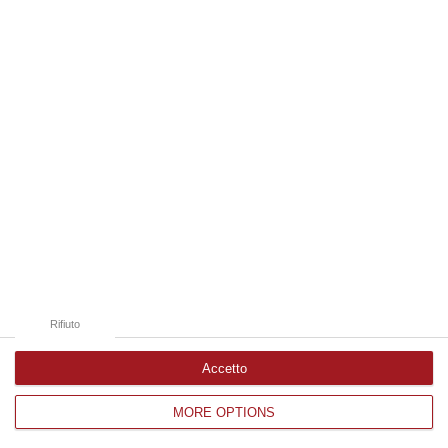
Edizioni provinciali
Catanzaro
Cosenza
Vibo Valentia
Reggio Calabria
Crotone
Rifiuto
Accetto
MORE OPTIONS
Corriere delle Calabria è una testata giornalistica di News&Com S.r.l