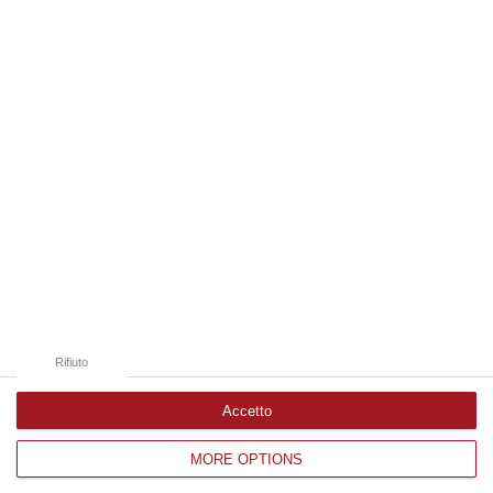
07 Agosto, 8:07
Edizioni provinciali
Catanzaro
Cosenza
Vibo Valentia
Reggio Calabria
Crotone
Rifiuto
Accetto
MORE OPTIONS
Corriere delle Calabria è una testata giornalistica di News&Com S.r.l