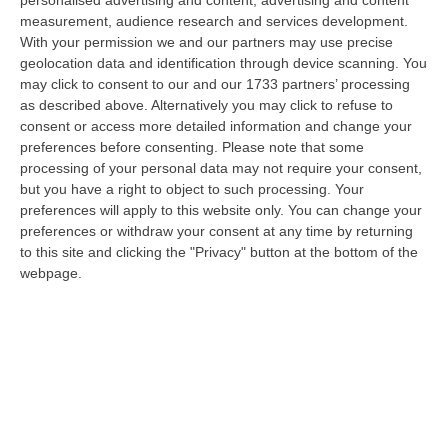
operazione di soccorso nel Parco Nazionale dell’Aspromonte, nel
measurement, audience research and services development.
territorio c…
With your permission we and our partners may use precise
07 Agosto, 9:02
geolocation data and identification through device scanning. You
may click to consent to our and our 1733 partners’ processing
Blitz Nel Cosentino, Scoperta Coltivazione Di Marijuana.
as described above. Alternatively you may click to refuse to
Sequestrate 200 Piante – VIDEO
consent or access more detailed information and change your
preferences before consenting.
Please note that some
“COSENZA I Finanzieri del Comando Provinciale Cosenza, nell’ambito di
processing of your personal data may not require your consent,
specifica attività di controllo del territorio finalizzata alla preven…
but you have a right to object to such processing. Your
07 Agosto, 8:51
preferences will apply to this website only. You can change your
preferences or withdraw your consent at any time by returning
Entra Nel Terreno E Ruba Dodici Galline Nel Crotonese, Denunciato
to this site and clicking the "Privacy" button at the bottom of the
Per Furto
webpage.
“PETILIA POLICASTRO Nell’ambito dell’intensificazione dei servizi di
controllo del territorio disposti dalla Compagnia Carabinieri di Petili…
07 Agosto, 8:27
Etna, Fontana Di Lava: Voli Dirottati
“CATANIA Nuova fase parossistica sull’Etna con fontana di lava presente
al cratere Voragine e una nube eruttiva che si disperde in direzione…