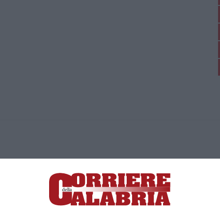
ica di News&Com S.r.l ©2012-
-2026. Tutti i diritti riservati.
ia, Lamezia Terme (CZ)
irettore responsabile Paola Militano |
Privacy