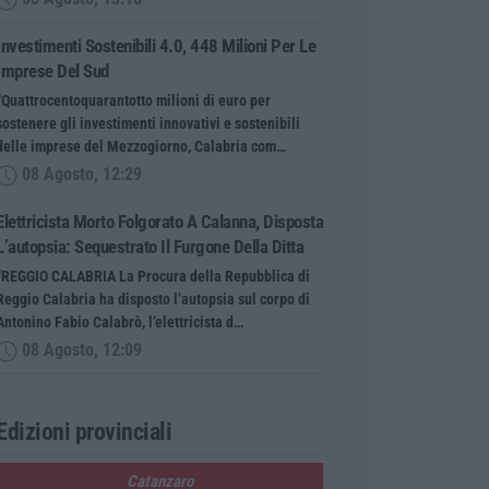
Investimenti Sostenibili 4.0, 448 Milioni Per Le
Imprese Del Sud
“Quattrocentoquarantotto milioni di euro per
sostenere gli investimenti innovativi e sostenibili
delle imprese del Mezzogiorno, Calabria com…
08 Agosto, 12:29
Elettricista Morto Folgorato A Calanna, Disposta
L’autopsia: Sequestrato Il Furgone Della Ditta
“REGGIO CALABRIA La Procura della Repubblica di
Reggio Calabria ha disposto l’autopsia sul corpo di
Antonino Fabio Calabrò, l’elettricista d…
08 Agosto, 12:09
Edizioni provinciali
Catanzaro