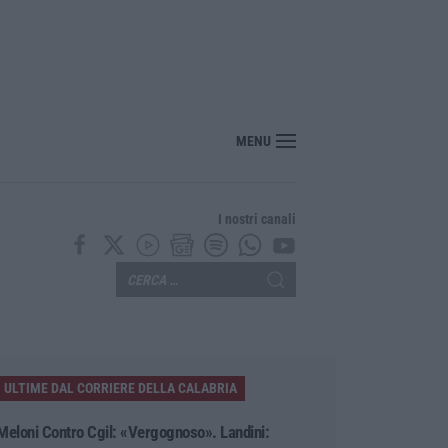
ciclisti e poi torna indietro per investirli ancora: fermato
MENU
I nostri canali
ULTIME DAL CORRIERE DELLA CALABRIA
Meloni Contro Cgil: «Vergognoso». Landini: