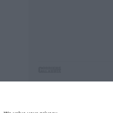
Corriere delle Calabria è una testata giornalist
P.IVA. 03199620794, Via del mare 6/G, S.Eufem
Iscrizione tribunale di Lamezia Terme 5/2011 - D
Effettua una ricerca sul Corriere delle Calabria