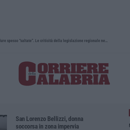
“Carenze informative” e procedure spesso “saltate”. Le criticità della legislazione regionale nel 2025
Travolge i 
San Lorenzo Bellizzi, donna
soccorsa in zona impervia