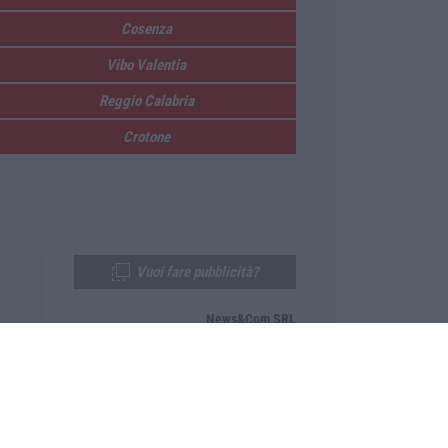
Cosenza
Vibo Valentia
Reggio Calabria
Crotone
Vuoi fare pubblicità?
News&Com SRL
Telefono:
0968-53665
Email:
newsandcom@gmail.com