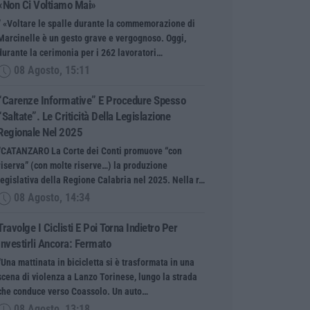
«Non Ci Voltiamo Mai»
” «Voltare le spalle durante la commemorazione di
Marcinelle è un gesto grave e vergognoso. Oggi,
durante la cerimonia per i 262 lavoratori…
08 Agosto, 15:11
“Carenze Informative” E Procedure Spesso
“saltate”. Le Criticità Della Legislazione
Regionale Nel 2025
“CATANZARO La Corte dei Conti promuove “con
riserva” (con molte riserve…) la produzione
legislativa della Regione Calabria nel 2025. Nella r…
08 Agosto, 14:34
Travolge I Ciclisti E Poi Torna Indietro Per
Investirli Ancora: Fermato
“Una mattinata in bicicletta si è trasformata in una
scena di violenza a Lanzo Torinese, lungo la strada
che conduce verso Coassolo. Un auto…
08 Agosto, 13:18