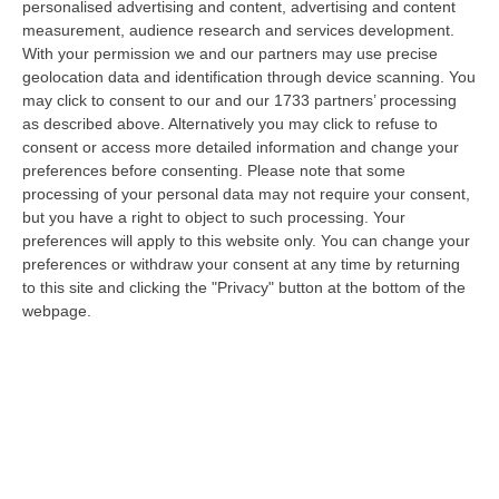
personalised advertising and content, advertising and content
“ROMA Il pallone con cui Diego Maradona segnò durante la storica
measurement, audience research and services development.
vittoria dell’Argentina sull’Inghilterra ai Mondiali del 1986 potrebbe
With your permission we and our partners may use precise
esse…
geolocation data and identification through device scanning. You
08 Agosto, 23:28
may click to consent to our and our 1733 partners’ processing
as described above. Alternatively you may click to refuse to
Milano, Vannacci Candida Il Generale Burgio
consent or access more detailed information and change your
“ROMA “La sfida delle grandi città correremo in tutte le grandi città
preferences before consenting.
Please note that some
Milano, Bologna, Roma e Napoli. Ci presenteremo come Futuro
processing of your personal data may not require your consent,
nazionale…
but you have a right to object to such processing. Your
preferences will apply to this website only. You can change your
08 Agosto, 22:19
preferences or withdraw your consent at any time by returning
to this site and clicking the "Privacy" button at the bottom of the
Messina, I “No Ponte” Di Nuovo In Marcia
webpage.
“MESSINA “Chiediamo che venga chiusa la società Stretto di Messina. La
liquidazione era stata già indicata dal governo Monti nel 2013, e la…
08 Agosto, 21:20
Vinitaly And The City A Reggio: Il Grande Abbraccio Tra Identità
Del Territorio, Storia E Cultura – FOTO
“REGGIO CALABRIA Vinitaly and the City arriva a Reggio Calabria. Dopo il