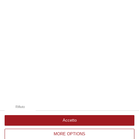
successo dell’edizione di Sibari, dove la manifestazione ha fatto s…
08 Agosto, 20:47
Edizioni provinciali
Catanzaro
Cosenza
Vibo Valentia
Reggio Calabria
Crotone
Rifiuto
Accetto
MORE OPTIONS