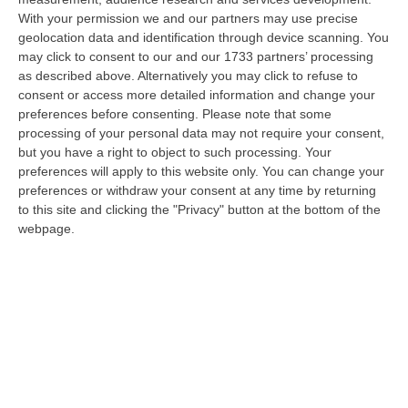
With your permission we and our partners may use precise
Meteo, Ondata Di Caldo Estremo Fino A Ferragosto
geolocation data and identification through device scanning. You
“Nella giornata di oggi ancora temporali, in alcuni casi molto intensi, sui
may click to consent to our and our 1733 partners’ processing
rilievi di Alpi e Appennini, e in locale estensione fin verso le…
as described above. Alternatively you may click to refuse to
09 Agosto, 15:10
consent or access more detailed information and change your
preferences before consenting.
Please note that some
Razionalizzazione Della Spesa Sanitaria E Acquisti Sotto Controllo.
processing of your personal data may not require your consent,
La Strategia “anti-Sprechi” Della Regione
but you have a right to object to such processing. Your
preferences will apply to this website only. You can change your
“CATANZARO La razionalizzazione della spesa sanitaria passa dalla
preferences or withdraw your consent at any time by returning
centralizzazione degli acquisti. È una delle direttrici individuate dalla…
to this site and clicking the "Privacy" button at the bottom of the
09 Agosto, 14:37
webpage.
Un’altra Tragedia Sulle Strade Vibonesi, Incidente Tra Zambrone E
Briatico: Muore Una Donna, Diversi Feriti
“VIBO VALENTIA Ancora sangue sulle strade vibonesi. Questa mattina un
altro tragico incidente è avvenuto sulla ex statale 522 tra Zambrone e…
09 Agosto, 13:34