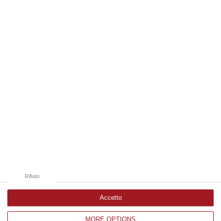
Ge…
07 Agosto, 16:54
Edizioni provinciali
Catanzaro
Cosenza
Vibo Valentia
Reggio Calabria
Crotone
Rifiuto
Accetto
MORE OPTIONS