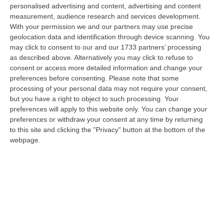
“Nessun sistema di “truffe” per la gestione dell’Emergenza Nord Africa
personalised advertising and content, advertising and content
tra il 2011 e il 2012 in Calabria. Arriva il proscioglimento davanti…
measurement, audience research and services development.
With your permission we and our partners may use precise
07 Agosto, 18:06
geolocation data and identification through device scanning. You
may click to consent to our and our 1733 partners’ processing
Uomo Aggredito, Pestato E Ucciso, Arrestati Quattro Giovani
as described above. Alternatively you may click to refuse to
“Quattro giovani tra i 19 e i 23 anni residenti in provincia di Forlì-Cesena
consent or access more detailed information and change your
sono stati fermati dai Carabinieri della compagnia di Cervia-Mi…
preferences before consenting.
Please note that some
07 Agosto, 17:43
processing of your personal data may not require your consent,
but you have a right to object to such processing. Your
«La Regione Decide Dove Si Sopravvive A Un Infarto Guardando Il
preferences will apply to this website only. You can change your
Colore Dei Sindaci. Pronti Gli Esposti In Procura»
preferences or withdraw your consent at any time by returning
to this site and clicking the "Privacy" button at the bottom of the
“LAMEZIA TERME La delibera di Giunta regionale numero 400 del 21
webpage.
luglio 2026 è l’atto più grave prodotto da questa amministrazione
Occhiuto…
07 Agosto, 17:05
Gestione Sanitaria Accentrata, La Giunta Regionale Approva Il
Bilancio: Utile D’esercizio Di Oltre 240 Milioni
“CATANZARO Su proposta del presidente Roberto Occhiuto, la Giunta
della Regione Calabria ha approvato il bilancio di esercizio 2025 della