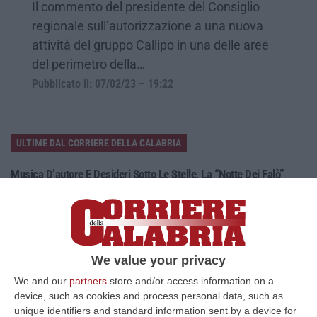
Il commento del presidente del Consiglio
regionale sull’autorizzazione a una nuova
attività del gruppo Callipo in una delle aree
del perimetro della…
Pubblicato il: 07/02/23 – 19:22
ULTIME DAL CORRIERE DELLA CALABRIA
Musica D’autore E Desideri Sotto Le Stelle, La “Notte Dei Falò”
Torna A Schiavonea
“CORIGLIANO ROSSANOLa spiaggia di Schiavonea a Corigliano-Rossano
nella notte di San Lorenzo ospita la seconda edizione della “Notte dei
Fal…
07 Agosto, 18:19
We value your privacy
We and our
partners
store and/or access information on a
Migranti In Calabria, Ribaltato Il Processo Della Corte Dei Conti.
device, such as cookies and process personal data, such as
Assolti Lucano E Gli Altri Sindaci
unique identifiers and standard information sent by a device for