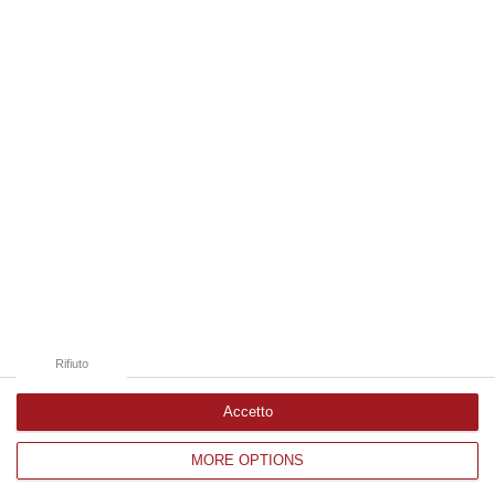
09 Agosto, 10:43
Edizioni provinciali
Catanzaro
Cosenza
Vibo Valentia
Reggio Calabria
Crotone
Rifiuto
Accetto
MORE OPTIONS
Corriere delle Calabria è una testata giornalistica di News&Com S.r.l