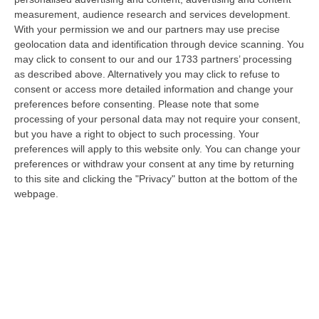
tante voci che ogni giorno raccontano, studiano, proteggono e v…
measurement, audience research and services development.
09 Agosto, 12:52
With your permission we and our partners may use precise
geolocation data and identification through device scanning. You
Evade Dai Domiciliari, Boss Ergastolano Torna In Carcere
may click to consent to our and our 1733 partners’ processing
“È tornato in carcere Giovanni Calasso, 61 anni, storico esponente della
as described above. Alternatively you may click to refuse to
Sacra Corona Unita e già condannato all’ergastolo, arrestato il 1°…
consent or access more detailed information and change your
preferences before consenting.
Please note that some
09 Agosto, 12:18
processing of your personal data may not require your consent,
but you have a right to object to such processing. Your
In Fiamme Nella Notte Il Capannone Di Un’azienda A
preferences will apply to this website only. You can change your
Montegiordano, Danni Da Oltre Un Milione Di Euro
preferences or withdraw your consent at any time by returning
“MONTEGIORDANO Un grosso incendio ha colpito questa notte un
to this site and clicking the "Privacy" button at the bottom of the
capannone della Sassone Tartufi, azienda di Montegiordano
webpage.
specializzata nella c…
09 Agosto, 11:59
È Morto Massimiliano Cencelli, Fu Ideatore Dell’omonimo
“manuale”
“ROMA E’ morto a Roma ieri pomeriggio Massimiliano Cencelli, aveva 90
anni. Funzionario della Democrazia Cristiana degli anni ’60, divenne f…