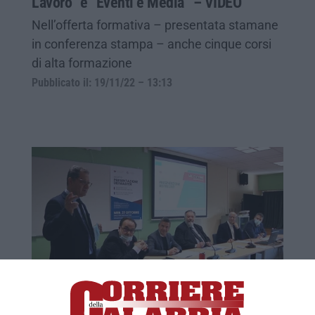
Lavoro” e “Eventi e Media” – VIDEO
Nell’offerta formativa – presentata stamane
in conferenza stampa – anche cinque corsi
di alta formazione
Pubblicato il: 19/11/22 – 13:13
Unical, dodicesima edizione dei master in
“Management delle Pa” e “Diritto del