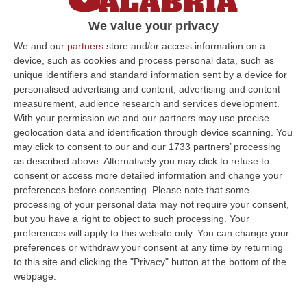
Lavoro” – VIDEO
We value your privacy
La nuova offerta formativa della Scuola
We and our
partners
store and/or access information on a
Superiore di Scienze delle Amministrazioni
device, such as cookies and process personal data, such as
Pubbliche dell’Università della Calabria
unique identifiers and standard information sent by a device for
Pubblicato il: 27/10/21 – 13:05
personalised advertising and content, advertising and content
measurement, audience research and services development.
With your permission we and our partners may use precise
geolocation data and identification through device scanning. You
ULTIME DAL CORRIERE DELLA CALABRIA
may click to consent to our and our 1733 partners’ processing
as described above. Alternatively you may click to refuse to
Beni Culturali, Arrivano In Calabria 5,8 Milioni Di Euro. Ecco Gli
consent or access more detailed information and change your
Interventi Previsti
preferences before consenting.
Please note that some
processing of your personal data may not require your consent,
“«In arrivo in Calabria 5.785.112 di euro per le annualità 2025-2027,
but you have a right to object to such processing. Your
sbloccati ora in via definitiva, grazie al Piano Strategico “Grandi pr…
preferences will apply to this website only. You can change your
07 Agosto, 14:53
preferences or withdraw your consent at any time by returning
to this site and clicking the "Privacy" button at the bottom of the
Unical E La Ricerca, La Ministra Bernini: «Qui L’astrofisica Del
webpage.
Futuro, Dalla Calabria Allo Spazio Profondo»
“RENDE Il Ministro dell’Università e della Ricerca Anna Maria Bernini è in