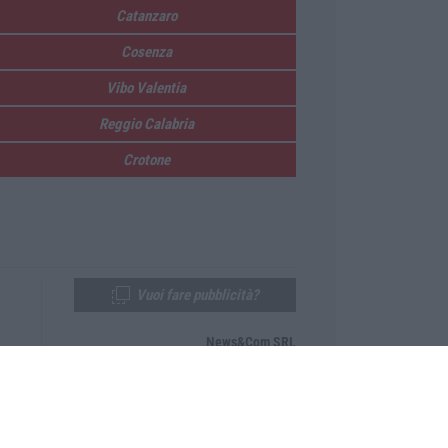
Catanzaro
Cosenza
Vibo Valentia
Reggio Calabria
Crotone
Vuoi fare pubblicità?
News&Com SRL
Telefono:
0968-53665
Email:
newsandcom@gmail.com