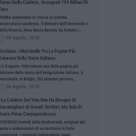
Atenei Della Calabria. Assegnati 199 Milioni Di
Euro
“ROMA Aumentano le risorse al sistema
universitario calabrese. Il Ministro dell’Università e
della Ricerca, Anna Maria Bernini, ha firmato i…
08 Agosto, 10:58
Occhiuto: «Marcinelle Tra Le Pagine Più
Dolorose Della Storia Italiana»
“«L’8 agosto 1956 rimane una delle pagine più
dolorose della storia dell’emigrazione italiana. A
Marcinelle, in Belgio, 262 minatori persero…
08 Agosto, 10:53
«La Calabria Del Vino Non Ha Bisogno Di
Assomigliare Ai Grandi Territori, Ma Solo Di
Avere Piena Consapevolezza»
“COSENZA Custodi della biodiversità, artigiani del
gusto e ambasciatori di un territorio in forte
evoluzione. I vignaioli indipendenti rappr…