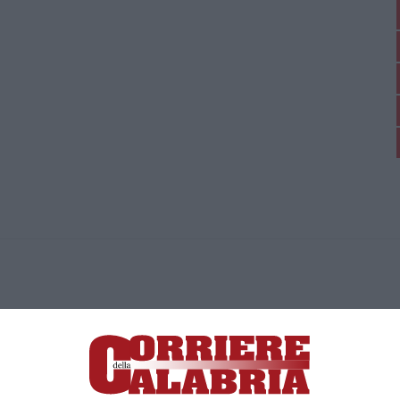
ica di News&Com S.r.l ©2012-
-2026. Tutti i diritti riservati.
ia, Lamezia Terme (CZ)
irettore responsabile Paola Militano |
Privacy