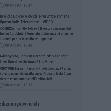
08 Agosto, 10:47
Incendio Doloso A Rende, Presunto Piromane
Ripreso Dalle Telecamere – VIDEO
“COSENZA Incendio doloso è il reato contestato dal
Nucleo Carabinieri Forestale di Cosenza ad un uomo
di Rende per un incendio sviluppatosi…
08 Agosto, 10:46
’Ndrangheta, Torna In Carcere Nicola Lentini:
Deve Scontare Un Anno E Un Mese
“CROTONE Torna in carcere Nicola Lentini, 39 anni,
indicato come vicino alla cosca Arena di Isola Capo
Rizzuto e condannato nell’ambito dell…
08 Agosto, 10:31
Edizioni provinciali