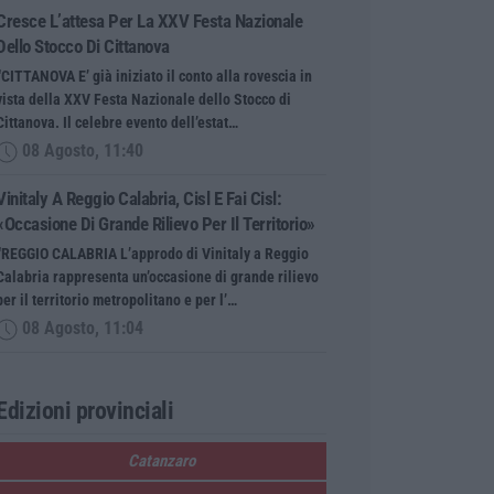
Cresce L’attesa Per La XXV Festa Nazionale
Dello Stocco Di Cittanova
“CITTANOVA E’ già iniziato il conto alla rovescia in
vista della XXV Festa Nazionale dello Stocco di
Cittanova. Il celebre evento dell’estat…
08 Agosto, 11:40
Vinitaly A Reggio Calabria, Cisl E Fai Cisl:
«Occasione Di Grande Rilievo Per Il Territorio»
“REGGIO CALABRIA L’approdo di Vinitaly a Reggio
Calabria rappresenta un’occasione di grande rilievo
per il territorio metropolitano e per l’…
08 Agosto, 11:04
Edizioni provinciali
Catanzaro