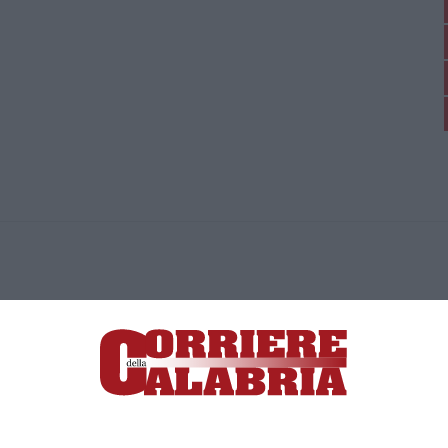
ica di News&Com S.r.l ©2012-
-2026. Tutti i diritti riservati.
ia, Lamezia Terme (CZ)
irettore responsabile Paola Militano |
Privacy