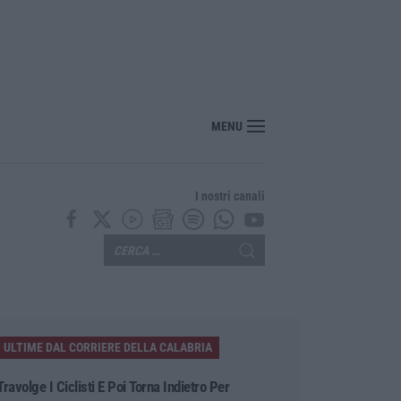
a morto folgorato a Calanna, disposta l’autopsia: sequestrato il furgone della dit
MENU
I nostri canali
ULTIME DAL CORRIERE DELLA CALABRIA
Travolge I Ciclisti E Poi Torna Indietro Per