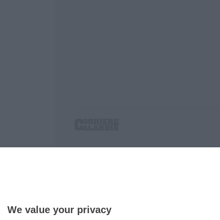
Corriere delle Calabria è una testata giornalist
P.IVA. 03199620794, Via del mare 6/G, S.Eufem
Iscrizione tribunale di Lamezia Terme 5/2011 - D
Effettua una ricerca sul Corriere delle Calabria
We value your privacy