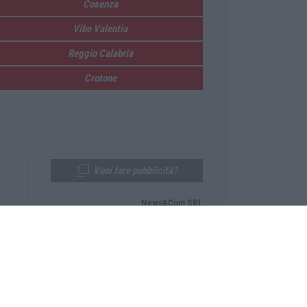
Cosenza
Vibo Valentia
Reggio Calabria
Crotone
Vuoi fare pubblicità?
News&Com SRL
Telefono:
0968-53665
Email:
newsandcom@gmail.com