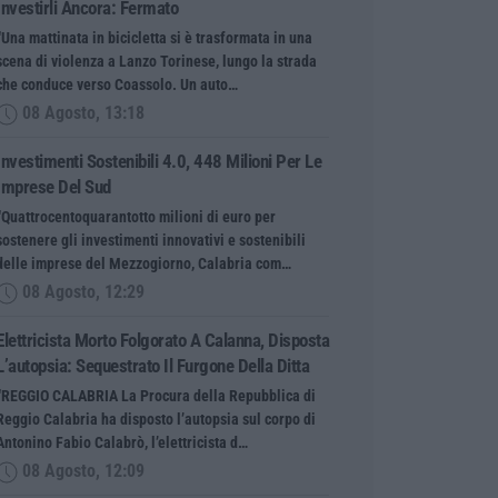
Investirli Ancora: Fermato
“Una mattinata in bicicletta si è trasformata in una
scena di violenza a Lanzo Torinese, lungo la strada
che conduce verso Coassolo. Un auto…
08 Agosto, 13:18
Investimenti Sostenibili 4.0, 448 Milioni Per Le
Imprese Del Sud
“Quattrocentoquarantotto milioni di euro per
sostenere gli investimenti innovativi e sostenibili
delle imprese del Mezzogiorno, Calabria com…
08 Agosto, 12:29
Elettricista Morto Folgorato A Calanna, Disposta
L’autopsia: Sequestrato Il Furgone Della Ditta
“REGGIO CALABRIA La Procura della Repubblica di
Reggio Calabria ha disposto l’autopsia sul corpo di
Antonino Fabio Calabrò, l’elettricista d…
08 Agosto, 12:09