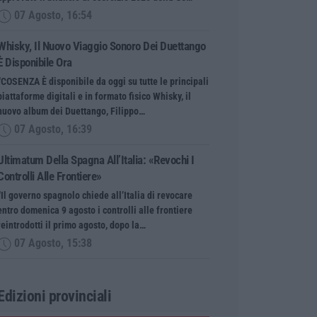
07 Agosto, 16:54
Whisky, Il Nuovo Viaggio Sonoro Dei Duettango
È Disponibile Ora
“COSENZA È disponibile da oggi su tutte le principali
piattaforme digitali e in formato fisico Whisky, il
nuovo album dei Duettango, Filippo…
07 Agosto, 16:39
Ultimatum Della Spagna All’Italia: «Revochi I
Controlli Alle Frontiere»
“Il governo spagnolo chiede all’Italia di revocare
entro domenica 9 agosto i controlli alle frontiere
reintrodotti il primo agosto, dopo la…
07 Agosto, 15:38
Edizioni provinciali