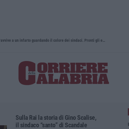
«La Regione decide dove si sopravvive a un infarto guardando il colore dei sindaci. Pronti gli esposti in Procura»
Sulla Rai la storia di Gino Scalise,
il sindaco “santo” di Scandale