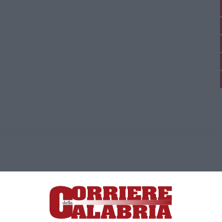
ica di News&Com S.r.l ©2012-
-2026. Tutti i diritti riservati.
ia, Lamezia Terme (CZ)
irettore responsabile Paola Militano |
Privacy