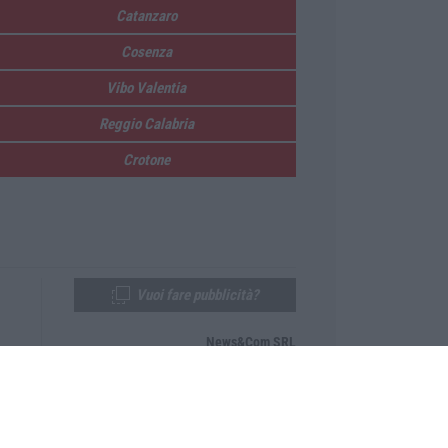
Catanzaro
Cosenza
Vibo Valentia
Reggio Calabria
Crotone
Vuoi fare pubblicità?
News&Com SRL
Telefono:
0968-53665
Email:
newsandcom@gmail.com