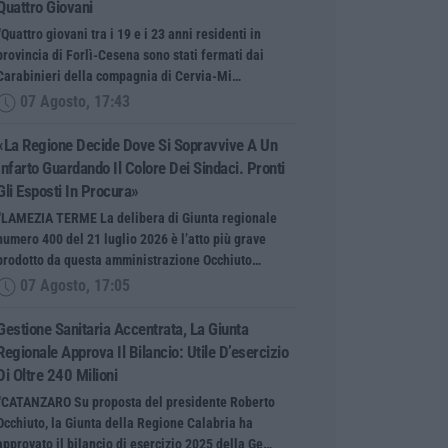
Quattro Giovani
“Quattro giovani tra i 19 e i 23 anni residenti in
provincia di Forlì-Cesena sono stati fermati dai
Carabinieri della compagnia di Cervia-Mi…
07 Agosto, 17:43
«La Regione Decide Dove Si Sopravvive A Un
Infarto Guardando Il Colore Dei Sindaci. Pronti
Gli Esposti In Procura»
“LAMEZIA TERME La delibera di Giunta regionale
numero 400 del 21 luglio 2026 è l’atto più grave
prodotto da questa amministrazione Occhiuto…
07 Agosto, 17:05
Gestione Sanitaria Accentrata, La Giunta
Regionale Approva Il Bilancio: Utile D’esercizio
Di Oltre 240 Milioni
“CATANZARO Su proposta del presidente Roberto
Occhiuto, la Giunta della Regione Calabria ha
approvato il bilancio di esercizio 2025 della Ge…