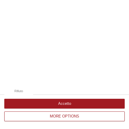
Edizioni provinciali
Catanzaro
Cosenza
Vibo Valentia
Reggio Calabria
Crotone
Rifiuto
Accetto
MORE OPTIONS
Corriere delle Calabria è una testata giornalistica di News&Com S.r.l
©2012-
-2026. Tutti i diritti riservati.