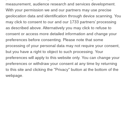
Vinci, responsabile dell’area tecnico manutentiva del Comune di Corta…
measurement, audience research and services development.
07 Agosto, 15:23
With your permission we and our partners may use precise
geolocation data and identification through device scanning. You
Green Island, Ricariche Elettriche E Un Presidio Sanitario. Anas
may click to consent to our and our 1733 partners’ processing
as described above. Alternatively you may click to refuse to
Attiva I Nuovi Servizi Sull’A2 In Calabria
consent or access more detailed information and change your
“Entrano in funzione tutti i servizi della “Green Island” situata nell’area di
preferences before consenting.
Please note that some
parcheggio “Contessa Soprana” lungo la A2 “Autostrada del Med…
processing of your personal data may not require your consent,
07 Agosto, 15:09
but you have a right to object to such processing. Your
preferences will apply to this website only. You can change your
Incendio Sul Pollino, Convalidato L’arresto Del 56enne Piromane
preferences or withdraw your consent at any time by returning
“MORANO E’ stato convalidato l’arresto del 56enne arrestato in flagranza
to this site and clicking the "Privacy" button at the bottom of the
e accusato di incendio boschivo. L’arresto era giunto a conclusione…
webpage.
07 Agosto, 15:08
Trappole Vietate Per Catturare Fauna Selvatica, Ritirati A Un
“cacciatore” Di Fabrizia Cinque Fucili E 233 Munizioni
“FABRIZIA Nell’attività di contrasto al bracconaggio, i Carabinieri della
Stazione di Fabrizia, con il supporto dello Squadrone Eliportato “…
07 Agosto, 15:04