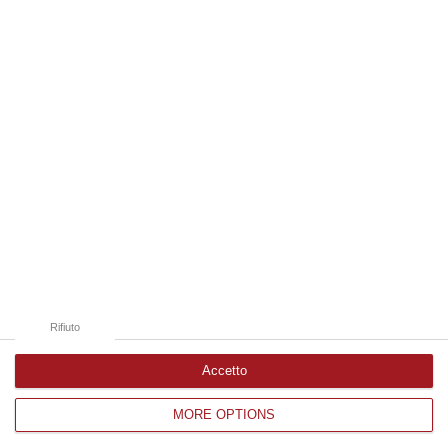
06 Agosto, 9:12
Edizioni provinciali
Catanzaro
Cosenza
Vibo Valentia
Reggio Calabria
Crotone
Rifiuto
Accetto
MORE OPTIONS
Corriere delle Calabria è una testata giornalistica di News&Com S.r.l