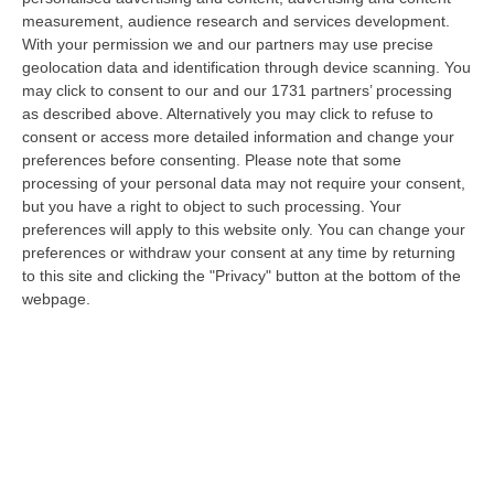
06 Agosto, 9:49
measurement, audience research and services development.
With your permission we and our partners may use precise
Giornata Enzo Tortora. La Camera Penale Di Cosenza: Dopo
geolocation data and identification through device scanning. You
L’astensionismo, Una Campagna Di Alfabetizzazione
may click to consent to our and our 1731 partners’ processing
Costituzionale
as described above. Alternatively you may click to refuse to
“COSENZA Duro affondo della Camera penale di Cosenza dopo le
consent or access more detailed information and change your
astensioni di Pd, Movimento 5 Stelle e Alleanza Verdi al voto per la
preferences before consenting.
Please note that some
istituzion…
processing of your personal data may not require your consent,
but you have a right to object to such processing. Your
06 Agosto, 9:28
preferences will apply to this website only. You can change your
preferences or withdraw your consent at any time by returning
Pretende Soldi Per La Droga E Devasta Casa: Arrestato 44enne A
to this site and clicking the "Privacy" button at the bottom of the
Crotone
webpage.
“CROTONE La Polizia di Stato, nell’ambito dei servizi di controllo del
territorio predisposti dal Questore della provincia di Crotone Renato…
06 Agosto, 9:25
Basta Il Pensiero: Salvini Inventa Le Leggi E Il Sud Ubbidisce
“Ieri era una splendida mattinata di sole e il Ministro delle Infrastrutture
e dei Trasporti, Matteo Salvini, ha appena sventato l’ennesimo…