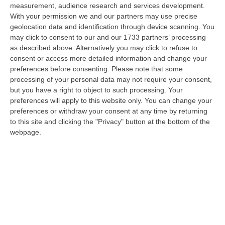
measurement, audience research and services development.
«Per Riaprire Hormuz Stop Ad Attacchi E Sanzioni»
With your permission we and our partners may use precise
“ROMA Per la riapertura dello Stretto di Hormuz l’Iran chiede agli Stati
geolocation data and identification through device scanning. You
Uniti di revocare il blocco navale e le sanzioni contro l’Iran, di…
may click to consent to our and our 1733 partners’ processing
as described above. Alternatively you may click to refuse to
08 Agosto, 19:27
consent or access more detailed information and change your
preferences before consenting.
Please note that some
Diamante, Ecco L’ordinanza Sul Divieto Per I 14enni In Strada
processing of your personal data may not require your consent,
Senza Accompagnamento
but you have a right to object to such processing. Your
“DIAMANTE (COSENZA) Tutela dei minori, contrasto ai fenomeni di
preferences will apply to this website only. You can change your
disagio e devianza minorile, sicurezza e decoro urbano, fruizione serena
preferences or withdraw your consent at any time by returning
del…
to this site and clicking the "Privacy" button at the bottom of the
08 Agosto, 18:40
webpage.
La Denuncia Di Si-Avs Calabria: «Bloccate In Mezzo Al Mare Oltre
500 Persone Dirette Al Corteo No Ponte»
“LAMEZIA TERME Il segretario regionale Sinistra Italiana Avs
della Calabria, Fernando Pignataro, in una nota ha segnala il ritardo con
il q…
08 Agosto, 18:25