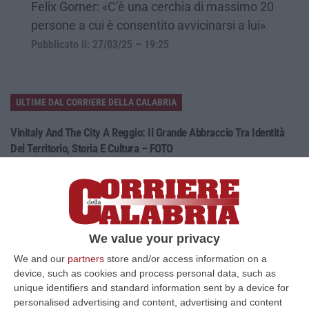
Felix Gorner: «C’è una cerchia di massimo 20
persone a cui è consentito avvicinarsi a lui»
Pubblicato il: 27/03/25 – 19:25
ULTIME DAL CORRIERE DELLA CALABRIA
Vinitaly And The City A Reggio: Il Grande Abbraccio Tra Identità
Del Territorio, Storia E Cultura – FOTO
“REGGIO CALABRIA Vinitaly and the City arriva a Reggio Calabria. Dopo il
successo dell’edizione di Sibari, dove la manifestazione ha fatto s…
08 Agosto, 20:47
Pride, La “prima Volta” Dell’onda Arcobaleno A Catanzaro. In
We value your privacy
Migliaia In Marcia Per I Diritti E La Libertà – FOTO
We and our
partners
store and/or access information on a
“CATANZARO Una prima volta destinata a lasciare un segno nella storia
device, such as cookies and process personal data, such as
della città. Catanzaro oggi celebra il suo primo Pride: colori, musica…
unique identifiers and standard information sent by a device for
08 Agosto, 19:38
personalised advertising and content, advertising and content