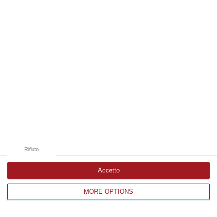
Edizioni provinciali
Catanzaro
Cosenza
Vibo Valentia
Reggio Calabria
Crotone
Rifiuto
Accetto
MORE OPTIONS
Corriere delle Calabria è una testata giornalistica di News&Com S.r.l
©2012-
-2026. Tutti i diritti riservati.