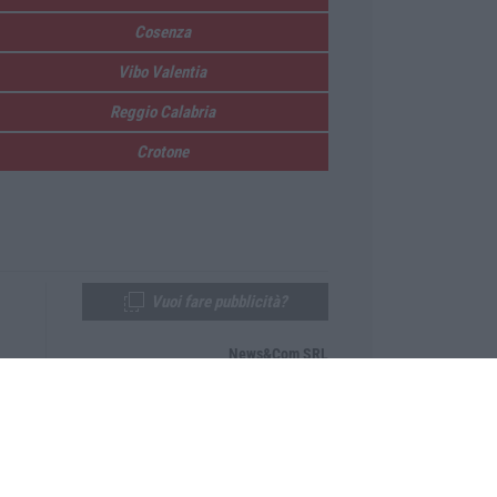
Cosenza
Vibo Valentia
Reggio Calabria
Crotone
Vuoi fare pubblicità?
News&Com SRL
Telefono:
0968-53665
Email:
newsandcom@gmail.com