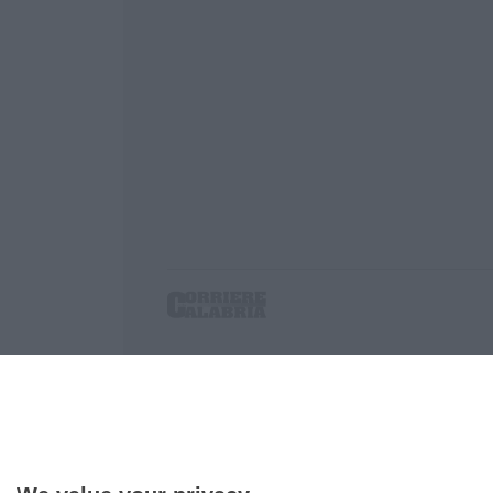
Corriere delle Calabria è una testata giornalist
P.IVA. 03199620794, Via del mare 6/G, S.Eufem
Iscrizione tribunale di Lamezia Terme 5/2011 - D
Effettua una ricerca sul Corriere delle Calabria