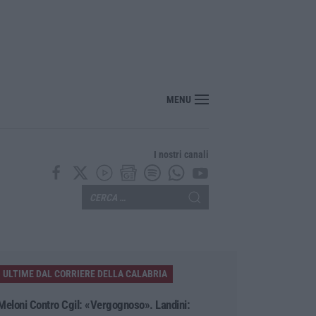
ciclisti e poi torna indietro per investirli ancora: fermato
MENU
I nostri canali
ULTIME DAL CORRIERE DELLA CALABRIA
Meloni Contro Cgil: «Vergognoso». Landini: