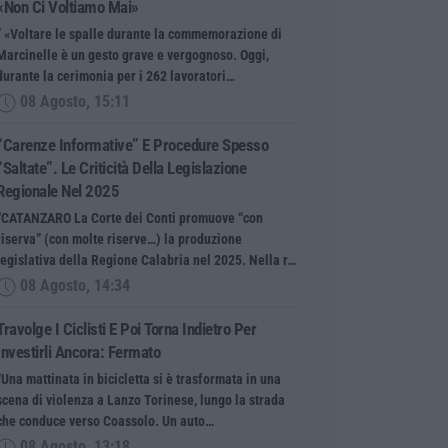
«Non Ci Voltiamo Mai»
” «Voltare le spalle durante la commemorazione di
Marcinelle è un gesto grave e vergognoso. Oggi,
durante la cerimonia per i 262 lavoratori…
08 Agosto, 15:11
“Carenze Informative” E Procedure Spesso
“saltate”. Le Criticità Della Legislazione
Regionale Nel 2025
“CATANZARO La Corte dei Conti promuove “con
riserva” (con molte riserve…) la produzione
legislativa della Regione Calabria nel 2025. Nella r…
08 Agosto, 14:34
Travolge I Ciclisti E Poi Torna Indietro Per
Investirli Ancora: Fermato
“Una mattinata in bicicletta si è trasformata in una
scena di violenza a Lanzo Torinese, lungo la strada
che conduce verso Coassolo. Un auto…
08 Agosto, 13:18