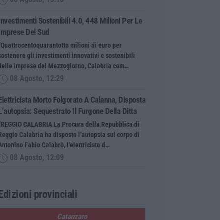
Investimenti Sostenibili 4.0, 448 Milioni Per Le
Imprese Del Sud
“Quattrocentoquarantotto milioni di euro per
sostenere gli investimenti innovativi e sostenibili
delle imprese del Mezzogiorno, Calabria com…
08 Agosto, 12:29
Elettricista Morto Folgorato A Calanna, Disposta
L’autopsia: Sequestrato Il Furgone Della Ditta
“REGGIO CALABRIA La Procura della Repubblica di
Reggio Calabria ha disposto l’autopsia sul corpo di
Antonino Fabio Calabrò, l’elettricista d…
08 Agosto, 12:09
Edizioni provinciali
Catanzaro