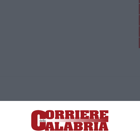
ica di News&Com S.r.l ©2012-
-2026. Tutti i diritti riservati.
ia, Lamezia Terme (CZ)
irettore responsabile Paola Militano |
Privacy