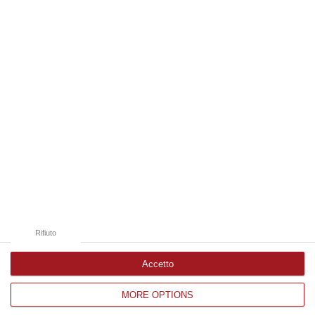
07 Agosto, 20:24
Edizioni provinciali
Catanzaro
Cosenza
Vibo Valentia
Reggio Calabria
Crotone
Rifiuto
Accetto
MORE OPTIONS
Corriere delle Calabria è una testata giornalistica di News&Com S.r.l