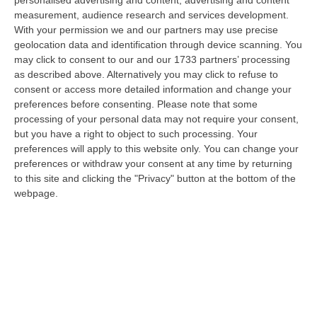
personalised advertising and content, advertising and content
“CATANZARO «Con un importante finanziamento di 800 mila euro, si potrà
measurement, audience research and services development.
dare avvio agli attesi lavori di ristrutturazione della Basilica dell…
With your permission we and our partners may use precise
07 Agosto, 22:02
geolocation data and identification through device scanning. You
may click to consent to our and our 1733 partners’ processing
Renzi: «Conte? Sarebbe Delittuoso Vannaccizzare La Coalizione»
as described above. Alternatively you may click to refuse to
consent or access more detailed information and change your
“ROMA «Conte sta giocando la sua partita, vedremo se le primarie si
preferences before consenting.
Please note that some
faranno, quando e con che formato, se a due Conte-Schlein o se ci
processing of your personal data may not require your consent,
sarann…
but you have a right to object to such processing. Your
07 Agosto, 21:35
preferences will apply to this website only. You can change your
preferences or withdraw your consent at any time by returning
Meteo, Altri 10 Giorni Di Caldo Estremo
to this site and clicking the "Privacy" button at the bottom of the
“ROMA La tregua varrà fino a domani: dopo il record di ieri con il bollino
webpage.
rosso per tutte le 27 città monitorate e oggi con 26 allerte mass…
07 Agosto, 20:33
Torna In Calabria: OSM Cerca Professionisti Calabresi Che Vivono
Al Nord E Che Hanno Voglia Di Rientrare Nella Terra Di Origine
“Se per anni lasciare la Calabria è stata una scelta quasi obbligata oggi è
possibile fare un’inversione di marcia grazie ad OSM Centro Cala…