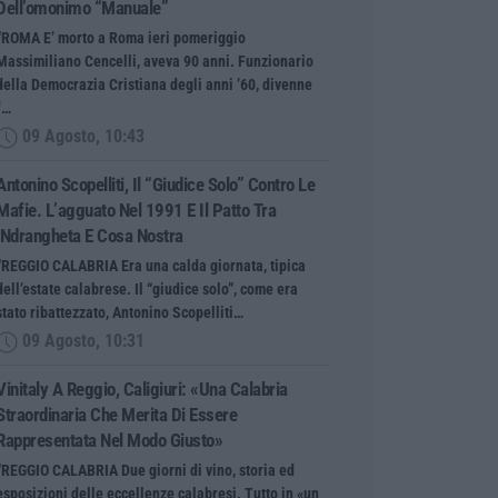
Dell’omonimo “manuale”
“ROMA E’ morto a Roma ieri pomeriggio
Massimiliano Cencelli, aveva 90 anni. Funzionario
della Democrazia Cristiana degli anni ’60, divenne
f…
09 Agosto, 10:43
Antonino Scopelliti, Il “giudice Solo” Contro Le
Mafie. L’agguato Nel 1991 E Il Patto Tra
‘ndrangheta E Cosa Nostra
“REGGIO CALABRIA Era una calda giornata, tipica
dell’estate calabrese. Il “giudice solo”, come era
stato ribattezzato, Antonino Scopelliti…
09 Agosto, 10:31
Vinitaly A Reggio, Caligiuri: «Una Calabria
Straordinaria Che Merita Di Essere
Rappresentata Nel Modo Giusto»
“REGGIO CALABRIA Due giorni di vino, storia ed
esposizioni delle eccellenze calabresi. Tutto in «un