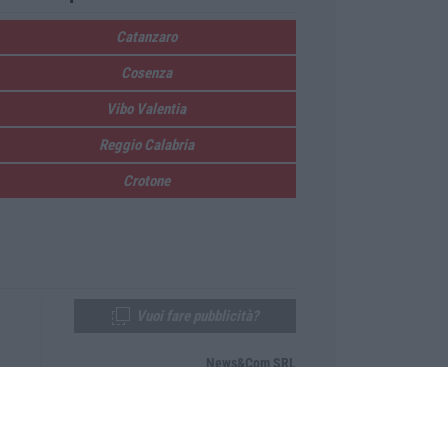
Catanzaro
Cosenza
Vibo Valentia
Reggio Calabria
Crotone
Vuoi fare pubblicità?
News&Com SRL
Telefono:
0968-53665
Email:
newsandcom@gmail.com