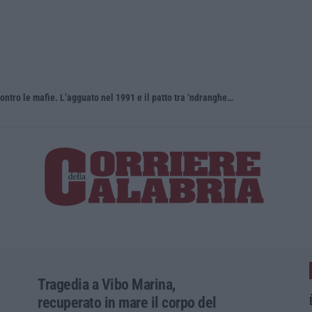
Antonino Scopelliti, il “giudice solo” contro le mafie. L’agguato nel 1991 e il patto tra ‘ndrangheta e Cosa nostra
Tragedia a Vibo Marina,
recuperato in mare il corpo del