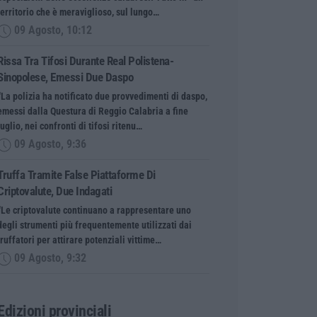
territorio che è meraviglioso, sul lungo…
09 Agosto, 10:12
Rissa Tra Tifosi Durante Real Polistena-
Sinopolese, Emessi Due Daspo
“La polizia ha notificato due provvedimenti di daspo,
emessi dalla Questura di Reggio Calabria a fine
luglio, nei confronti di tifosi ritenu…
09 Agosto, 9:36
Truffa Tramite False Piattaforme Di
Criptovalute, Due Indagati
“Le criptovalute continuano a rappresentare uno
degli strumenti più frequentemente utilizzati dai
truffatori per attirare potenziali vittime…
09 Agosto, 9:32
Edizioni provinciali