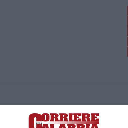
ica di News&Com S.r.l ©2012-
-2026. Tutti i diritti riservati.
ia, Lamezia Terme (CZ)
irettore responsabile Paola Militano |
Privacy