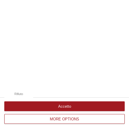
Edizioni provinciali
Catanzaro
Cosenza
Vibo Valentia
Reggio Calabria
Crotone
Rifiuto
Accetto
MORE OPTIONS
Corriere delle Calabria è una testata giornalistica di News&Com S.r.l