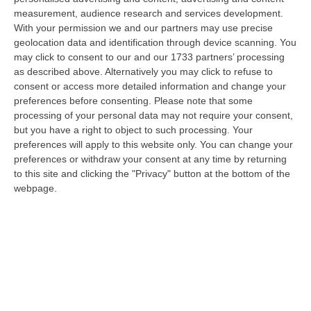
06 Agosto, 20:49
measurement, audience research and services development.
With your permission we and our partners may use precise
La Rivista “America Journals” Celebra Lo Stilista Anton Giulio
geolocation data and identification through device scanning. You
Grande
may click to consent to our and our 1733 partners’ processing
“«Rinomato per la sua impeccabile maestria artigianale e la sua
as described above. Alternatively you may click to refuse to
creatività visionaria, ha trasformato la moda italiana in un’espressione
consent or access more detailed information and change your
dur…
preferences before consenting.
Please note that some
processing of your personal data may not require your consent,
06 Agosto, 20:48
but you have a right to object to such processing. Your
preferences will apply to this website only. You can change your
Dai Piani Per Il Rischio Sismico Al Welfare, I Provvedimenti
preferences or withdraw your consent at any time by returning
Approvati Dalla Giunta Regionale
to this site and clicking the "Privacy" button at the bottom of the
“CATANZARO La Giunta della Regione Calabria, nella seduta odierna, su
webpage.
proposta del presidente Roberto Occhiuto, ha approvato il nuovo Protoc…
06 Agosto, 20:03
Reggio Calabria, Bernini In Visita Alla Mediterranea: «Qui La
Facoltà Di Medicina? Valuteremo La Domanda»
“REGGIO CALABRIA La ministra dell’Università e della ricerca Anna Maria
Bernini ha visitato oggi la Mediterranea di Reggio Calabria, accompa…
06 Agosto, 19:49