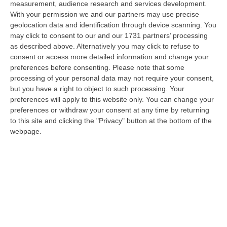
measurement, audience research and services development.
05 Agosto, 22:07
With your permission we and our partners may use precise
geolocation data and identification through device scanning. You
Ciclovia Dei Parchi Della Calabria: Al Via La Messa In Sicurezza
may click to consent to our and our 1731 partners’ processing
Del Tratto Fabrizia – Serra San Bruno
as described above. Alternatively you may click to refuse to
“SERRA SAN BRUNO Partono i lavori di riqualificazione e miglioramento
consent or access more detailed information and change your
della sicurezza lungo la Ciclovia dei Parchi della Calabria, concentra…
preferences before consenting.
Please note that some
05 Agosto, 21:56
processing of your personal data may not require your consent,
but you have a right to object to such processing. Your
Tari, Senese: «Rendere Efficiente Il Sistema Per Ridurre I Costi
preferences will apply to this website only. You can change your
Per I Cittadini E Aumentare I Salari»
preferences or withdraw your consent at any time by returning
to this site and clicking the "Privacy" button at the bottom of the
“CATANZARO A Lamezia Terme la Tari aumenta del 6,2% per le famiglie e
webpage.
del 17% per le imprese; a Crotone del 6,9%; a Catanzaro dell’1,63%. A…
05 Agosto, 21:23
Delmastro, No All’acquisizione Delle Chat. Bagarre Alla Camera
“ROMA L’Aula della Camera, a scrutinio segreto, ha confermato quanto
già votato dalla Giunta delle autorizzazioni, non consentendo alla magi…
05 Agosto, 21:07