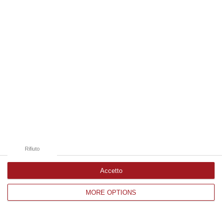
Edizioni provinciali
Catanzaro
Cosenza
Vibo Valentia
Reggio Calabria
Crotone
Rifiuto
Accetto
MORE OPTIONS
Corriere delle Calabria è una testata giornalistica di News&Com S.r.l
©2012-
-2026. Tutti i diritti riservati.
P.IVA. 03199620794, Via del mare 6/G, S.Eufemia, Lamezia Terme