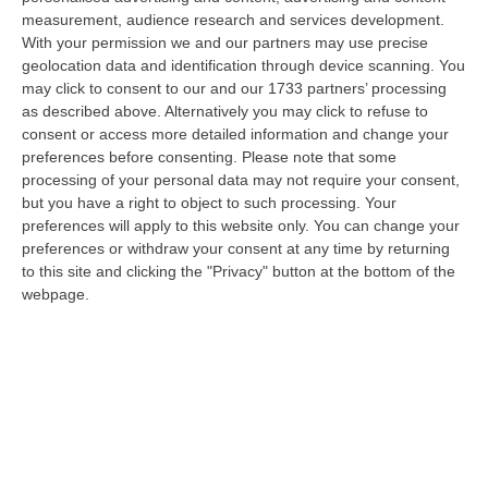
measurement, audience research and services development.
Schiavonea, Distrutti I Mezzi Del Cantiere Dell’azienda Del
With your permission we and our partners may use precise
Presidente Di Ance Calabria Rugna – FOTO
geolocation data and identification through device scanning. You
“CATANZARO All’alba, nel cantiere del lungomare di Schiavonea, in
may click to consent to our and our 1733 partners’ processing
provincia di Cosenza, c’erano soltanto mezzi devastati e anni di lavoro
as described above. Alternatively you may click to refuse to
co…
consent or access more detailed information and change your
preferences before consenting.
Please note that some
07 Agosto, 11:26
processing of your personal data may not require your consent,
but you have a right to object to such processing. Your
Cedir, Rende E San Giovanni In Fiore, Scirocco E La «struttura
preferences will apply to this website only. You can change your
Nostra» Degli Appalti Tra Sicilia E Calabria
preferences or withdraw your consent at any time by returning
“LAMEZIA TERME Un centro operativo a Messina, ma uomini, mezzi e
to this site and clicking the "Privacy" button at the bottom of the
imprese da muovere anche sull’altra sponda dello Stretto. Dai lavori per
webpage.
l’…
07 Agosto, 11:03
«Il Cavallo Sia Risorsa Agricola A Tutti Gli Effetti»
“ROMA Il cavallo deve essere riconosciuto pienamente come parte
integrante dell’agricoltura e non considerato un animale marginale
rispetto…
07 Agosto, 10:25