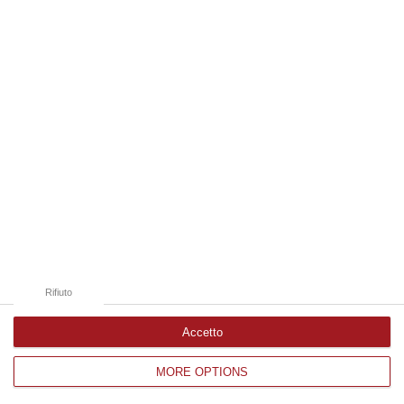
Edizioni provinciali
Catanzaro
Cosenza
Vibo Valentia
Reggio Calabria
Crotone
Rifiuto
Accetto
MORE OPTIONS
Corriere delle Calabria è una testata giornalistica di News&Com S.r.l