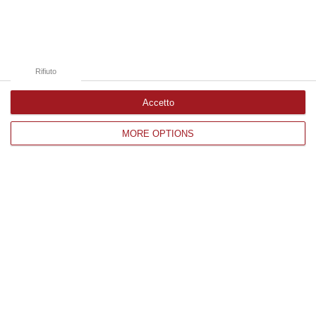
Catanzaro
Cosenza
Vibo Valentia
Rifiuto
Reggio Calabria
Accetto
Crotone
MORE OPTIONS
Corriere delle Calabria è una testata giornalistica di News&Com S.r.l
©2012-
-2026. Tutti i diritti riservati.
P.IVA. 03199620794, Via del mare 6/G, S.Eufemia, Lamezia Terme
(CZ)
Iscrizione tribunale di Lamezia Terme 5/2011 - Direttore