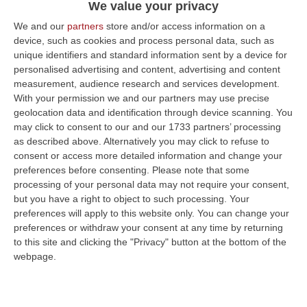
We value your privacy
32enne Giovanni Voce, reo confesso, è
We and our
partners
store and/or access information on a
venuta meno la premeditazione
device, such as cookies and process personal data, such as
Pubblicato il: 28/04/20 – 18:08
unique identifiers and standard information sent by a device for
personalised advertising and content, advertising and content
measurement, audience research and services development.
With your permission we and our partners may use precise
ULTIME DAL CORRIERE DELLA CALABRIA
geolocation data and identification through device scanning. You
may click to consent to our and our 1733 partners’ processing
’Ndrangheta, Torna In Carcere Nicola Lentini: Deve Scontare Un
as described above. Alternatively you may click to refuse to
Anno E Un Mese
consent or access more detailed information and change your
preferences before consenting.
Please note that some
“CROTONE Torna in carcere Nicola Lentini, 39 anni, indicato come vicino
processing of your personal data may not require your consent,
alla cosca Arena di Isola Capo Rizzuto e condannato nell’ambito dell…
but you have a right to object to such processing. Your
08 Agosto, 10:31
preferences will apply to this website only. You can change your
preferences or withdraw your consent at any time by returning
Festambiente, La Calabria Premiata Per Sostenibilità E Legalità
to this site and clicking the "Privacy" button at the bottom of the
“Agricoltura sostenibile e legalità sono i due fili che legano i tre
webpage.
riconoscimenti assegnati a realtà calabresi nell’edizione 2026 di Festa…
08 Agosto, 10:25