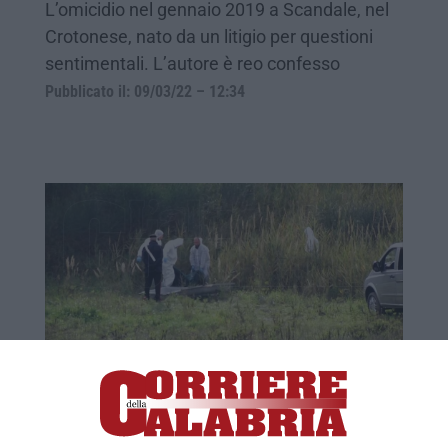
L’omicidio nel gennaio 2019 a Scandale, nel
Crotonese, nato da un litigio per questioni
sentimentali. L’autore è reo confesso
Pubblicato il: 09/03/22 – 12:34
Scandale, uccise con ascia per questioni
"d'onore": condannato a 16 anni
Il delitto avvenne nel gennaio del 2019. Per il