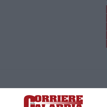
ica di News&Com S.r.l ©2012-
-2026. Tutti i diritti riservati.
ia, Lamezia Terme (CZ)
irettore responsabile Paola Militano |
Privacy