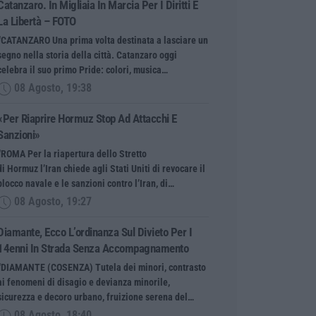
Catanzaro. In Migliaia In Marcia Per I Diritti E
La Libertà – FOTO
“CATANZARO Una prima volta destinata a lasciare un
segno nella storia della città. Catanzaro oggi
celebra il suo primo Pride: colori, musica…
08 Agosto, 19:38
«Per Riaprire Hormuz Stop Ad Attacchi E
Sanzioni»
“ROMA Per la riapertura dello Stretto
di Hormuz l’Iran chiede agli Stati Uniti di revocare il
blocco navale e le sanzioni contro l’Iran, di…
08 Agosto, 19:27
Diamante, Ecco L’ordinanza Sul Divieto Per I
14enni In Strada Senza Accompagnamento
“DIAMANTE (COSENZA) Tutela dei minori, contrasto
ai fenomeni di disagio e devianza minorile,
sicurezza e decoro urbano, fruizione serena del…
08 Agosto, 18:40