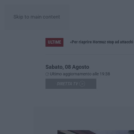
Skip to main content
ULTIME
Pride, la “prima volta” dell’onda arcobaleno a Catanzaro. In migliaia in marcia per i diritti e la libertà – FOTO
«Per riaprire Hormuz stop ad attacchi
Sabato, 08 Agosto
Ultimo aggiornamento alle 19:38
DIRETTA TV