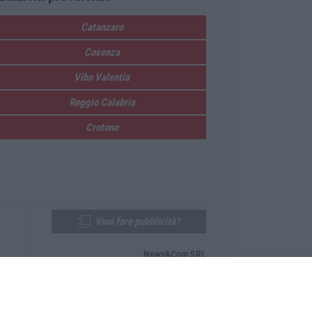
Catanzaro
Cosenza
Vibo Valentia
Reggio Calabria
Crotone
Vuoi fare pubblicità?
News&Com SRL
Telefono:
0968-53665
Email:
newsandcom@gmail.com