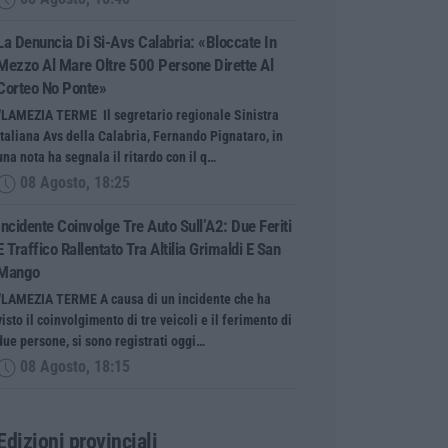
La Denuncia Di Si-Avs Calabria: «Bloccate In
Mezzo Al Mare Oltre 500 Persone Dirette Al
Corteo No Ponte»
“LAMEZIA TERME Il segretario regionale Sinistra
Italiana Avs della Calabria, Fernando Pignataro, in
una nota ha segnala il ritardo con il q…
08 Agosto, 18:25
Incidente Coinvolge Tre Auto Sull’A2: Due Feriti
E Traffico Rallentato Tra Altilia Grimaldi E San
Mango
“LAMEZIA TERME A causa di un incidente che ha
visto il coinvolgimento di tre veicoli e il ferimento di
due persone, si sono registrati oggi…
08 Agosto, 18:15
Edizioni provinciali