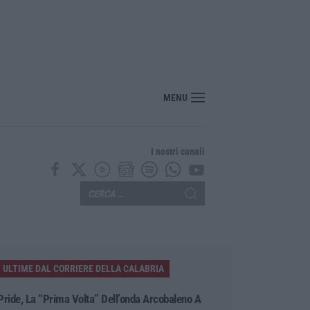
ecco l’ordinanza sul divieto per i 14enni in strada senza accompagnamento
MENU
I nostri canali
ULTIME DAL CORRIERE DELLA CALABRIA
Pride, La “prima Volta” Dell’onda Arcobaleno A