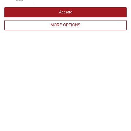
Accetto
Edizioni provinciali
MORE OPTIONS
Catanzaro
Cosenza
Vibo Valentia
Reggio Calabria
Crotone
Corriere delle Calabria è una testata giornalistica di News&Com S.r.l
©2012-
-2026. Tutti i diritti riservati.