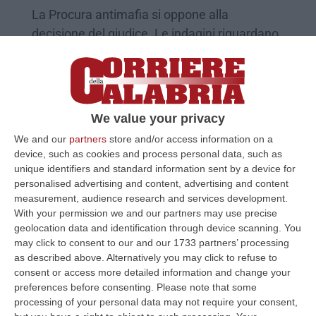
La Procura antimafia si oppone alla
decisione del giudice. Le indagini riguardano
un’associazione per delinquere dedita al
narcotraffico
Pubblicato il: 23/06/22 – 21:35
We value your privacy
We and our
partners
store and/or access information on a
device, such as cookies and process personal data, such as
unique identifiers and standard information sent by a device for
personalised advertising and content, advertising and content
measurement, audience research and services development.
With your permission we and our partners may use precise
geolocation data and identification through device scanning. You
may click to consent to our and our 1733 partners’ processing
as described above. Alternatively you may click to refuse to
consent or access more detailed information and change your
preferences before consenting.
Please note that some
Ospedale di Reggio, il gip reintegra il
processing of your personal data may not require your consent,