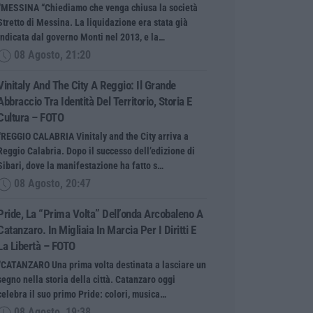
“MESSINA “Chiediamo che venga chiusa la società
Stretto di Messina. La liquidazione era stata già
indicata dal governo Monti nel 2013, e la…
08 Agosto, 21:20
Vinitaly And The City A Reggio: Il Grande
Abbraccio Tra Identità Del Territorio, Storia E
Cultura – FOTO
“REGGIO CALABRIA Vinitaly and the City arriva a
Reggio Calabria. Dopo il successo dell’edizione di
Sibari, dove la manifestazione ha fatto s…
08 Agosto, 20:47
Pride, La “prima Volta” Dell’onda Arcobaleno A
Catanzaro. In Migliaia In Marcia Per I Diritti E
La Libertà – FOTO
“CATANZARO Una prima volta destinata a lasciare un
segno nella storia della città. Catanzaro oggi
celebra il suo primo Pride: colori, musica…
08 Agosto, 19:38