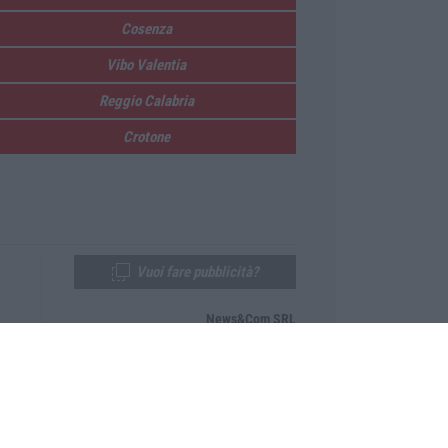
Cosenza
Vibo Valentia
Reggio Calabria
Crotone
Vuoi fare pubblicità?
News&Com SRL
Telefono:
0968-53665
Email:
newsandcom@gmail.com