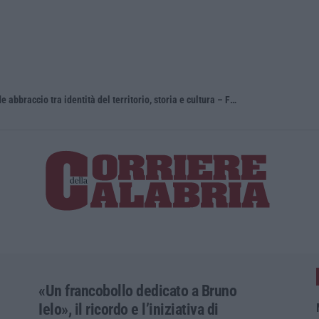
Vinitaly and the City a Reggio: il grande abbraccio tra identità del territorio, storia e cultura – FOTO
«Un francobollo dedicato a Bruno
Ielo», il ricordo e l’iniziativa di