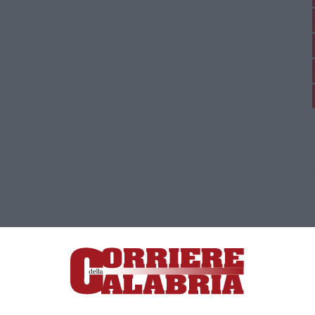
ica di News&Com S.r.l ©2012-
-2026. Tutti i diritti riservati.
ia, Lamezia Terme (CZ)
irettore responsabile Paola Militano |
Privacy