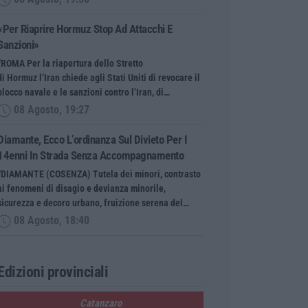
«Per Riaprire Hormuz Stop Ad Attacchi E
Sanzioni»
“ROMA Per la riapertura dello Stretto
di Hormuz l’Iran chiede agli Stati Uniti di revocare il
blocco navale e le sanzioni contro l’Iran, di…
08 Agosto, 19:27
Diamante, Ecco L’ordinanza Sul Divieto Per I
14enni In Strada Senza Accompagnamento
“DIAMANTE (COSENZA) Tutela dei minori, contrasto
ai fenomeni di disagio e devianza minorile,
sicurezza e decoro urbano, fruizione serena del…
08 Agosto, 18:40
Edizioni provinciali
Catanzaro