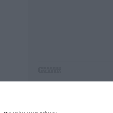
Corriere delle Calabria è una testata giornalist
P.IVA. 03199620794, Via del mare 6/G, S.Eufem
Iscrizione tribunale di Lamezia Terme 5/2011 - D
Effettua una ricerca sul Corriere delle Calabria