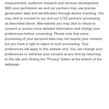
09 Agosto, 10:31
measurement, audience research and services development.
With your permission we and our partners may use precise
Vinitaly A Reggio, Caligiuri: «Una Calabria Straordinaria Che
geolocation data and identification through device scanning. You
Merita Di Essere Rappresentata Nel Modo Giusto»
may click to consent to our and our 1733 partners’ processing
as described above. Alternatively you may click to refuse to
“REGGIO CALABRIA Due giorni di vino, storia ed esposizioni delle
consent or access more detailed information and change your
eccellenze calabresi. Tutto in «un territorio che è meraviglioso, sul
preferences before consenting.
Please note that some
lungo…
processing of your personal data may not require your consent,
09 Agosto, 10:12
but you have a right to object to such processing. Your
preferences will apply to this website only. You can change your
Rissa Tra Tifosi Durante Real Polistena-Sinopolese, Emessi Due
preferences or withdraw your consent at any time by returning
Daspo
to this site and clicking the "Privacy" button at the bottom of the
“La polizia ha notificato due provvedimenti di daspo, emessi dalla
webpage.
Questura di Reggio Calabria a fine luglio, nei confronti di tifosi ritenu…
09 Agosto, 9:36
Truffa Tramite False Piattaforme Di Criptovalute, Due Indagati
“Le criptovalute continuano a rappresentare uno degli strumenti più
frequentemente utilizzati dai truffatori per attirare potenziali vittime…
09 Agosto, 9:32