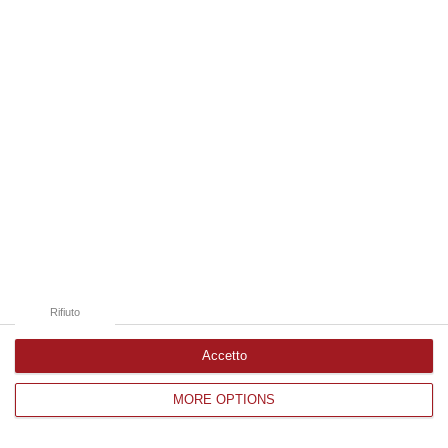
Edizioni provinciali
Catanzaro
Cosenza
Vibo Valentia
Reggio Calabria
Crotone
Rifiuto
Accetto
MORE OPTIONS
Corriere delle Calabria è una testata giornalistica di News&Com S.r.l
©2012-
-2026. Tutti i diritti riservati.