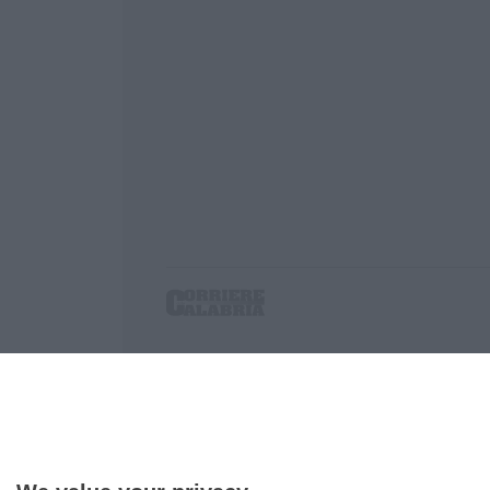
Corriere delle Calabria è una testata giornalist
P.IVA. 03199620794, Via del mare 6/G, S.Eufem
Iscrizione tribunale di Lamezia Terme 5/2011 - D
Effettua una ricerca sul Corriere delle Calabria