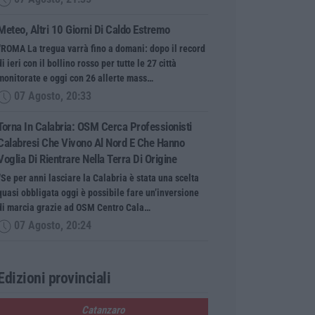
Meteo, Altri 10 Giorni Di Caldo Estremo
“ROMA La tregua varrà fino a domani: dopo il record
di ieri con il bollino rosso per tutte le 27 città
monitorate e oggi con 26 allerte mass…
07 Agosto, 20:33
Torna In Calabria: OSM Cerca Professionisti
Calabresi Che Vivono Al Nord E Che Hanno
Voglia Di Rientrare Nella Terra Di Origine
“Se per anni lasciare la Calabria è stata una scelta
quasi obbligata oggi è possibile fare un’inversione
di marcia grazie ad OSM Centro Cala…
07 Agosto, 20:24
Edizioni provinciali
Catanzaro