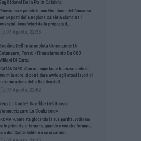
Sugli Idonei Della Pa In Calabria
“Riceviamo e pubblichiamo Noi idonei del Concorso
per 54 posti della Regione Calabria siamo tra i
potenziali beneficiari della proposta d…
07 Agosto, 22:35
Basilica Dell’Immacolata Concezione Di
Catanzaro, Ferro: «finanziamento Da 800
Milioni Di Euro»
“CATANZARO «Con un importante finanziamento di
800 mila euro, si potrà dare avvio agli attesi lavori di
ristrutturazione della Basilica dell…
07 Agosto, 22:02
Renzi: «Conte? Sarebbe Delittuoso
Vannaccizzare La Coalizione»
“ROMA «Conte sta giocando la sua partita, vedremo
se le primarie si faranno, quando e con che formato,
se a due Conte-Schlein o se ci sarann…
07 Agosto, 21:35