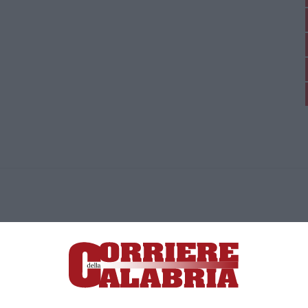
ica di News&Com S.r.l ©2012-
-2026. Tutti i diritti riservati.
ia, Lamezia Terme (CZ)
irettore responsabile Paola Militano |
Privacy