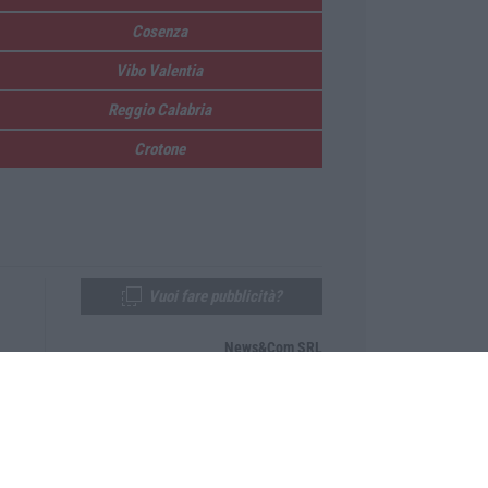
Cosenza
Vibo Valentia
Reggio Calabria
Crotone
Vuoi fare pubblicità?
News&Com SRL
Telefono:
0968-53665
Email:
newsandcom@gmail.com