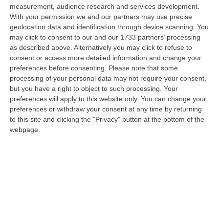
nazionale…
measurement, audience research and services development.
08 Agosto, 22:19
With your permission we and our partners may use precise
geolocation data and identification through device scanning. You
Messina, I “No Ponte” Di Nuovo In Marcia
may click to consent to our and our 1733 partners’ processing
as described above. Alternatively you may click to refuse to
“MESSINA “Chiediamo che venga chiusa la società Stretto di Messina. La
consent or access more detailed information and change your
liquidazione era stata già indicata dal governo Monti nel 2013, e la…
preferences before consenting.
Please note that some
08 Agosto, 21:20
processing of your personal data may not require your consent,
but you have a right to object to such processing. Your
Vinitaly And The City A Reggio: Il Grande Abbraccio Tra Identità
preferences will apply to this website only. You can change your
Del Territorio, Storia E Cultura – FOTO
preferences or withdraw your consent at any time by returning
“REGGIO CALABRIA Vinitaly and the City arriva a Reggio Calabria. Dopo il
to this site and clicking the "Privacy" button at the bottom of the
successo dell’edizione di Sibari, dove la manifestazione ha fatto s…
webpage.
08 Agosto, 20:47
Pride, La “prima Volta” Dell’onda Arcobaleno A Catanzaro. In
Migliaia In Marcia Per I Diritti E La Libertà – FOTO
“CATANZARO Una prima volta destinata a lasciare un segno nella storia
della città. Catanzaro oggi celebra il suo primo Pride: colori, musica…
08 Agosto, 19:38