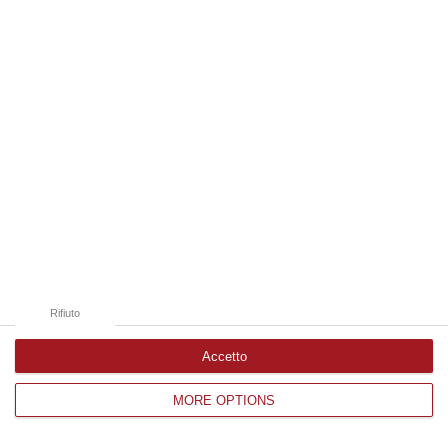
Edizioni provinciali
Catanzaro
Cosenza
Vibo Valentia
Reggio Calabria
Crotone
Rifiuto
Accetto
MORE OPTIONS
Corriere delle Calabria è una testata giornalistica di News&Com S.r.l
©2012-
-2026. Tutti i diritti riservati.