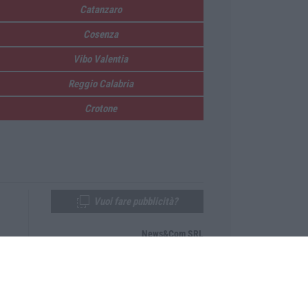
Catanzaro
Cosenza
Vibo Valentia
Reggio Calabria
Crotone
Vuoi fare pubblicità?
News&Com SRL
Telefono:
0968-53665
Email:
newsandcom@gmail.com