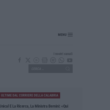
enezia con il sostegno della Calabria Film Commission
MENU
I nostri canali
ULTIME DAL CORRIERE DELLA CALABRIA
Unical E La Ricerca, La Ministra Bernini: «Qui