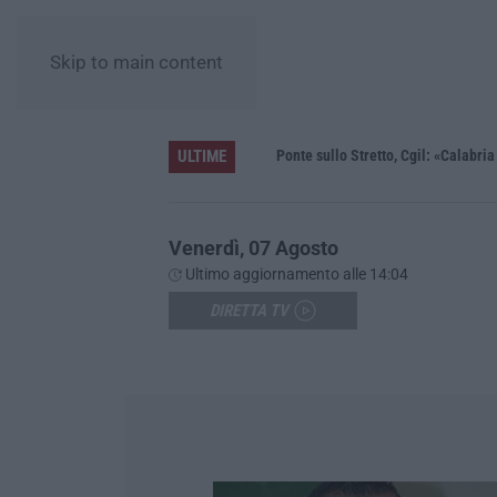
Skip to main content
ULTIME
Unical e la ricerca, la ministra Bernini: «Qui l’astrofisica del futuro, dalla Calabria allo spazio profondo»
Ponte sullo Stretto, Cgil: «Calabria sc
Venerdì, 07 Agosto
Ultimo aggiornamento alle 14:04
DIRETTA TV