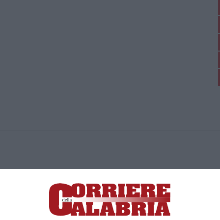
ica di News&Com S.r.l ©2012-
-2026. Tutti i diritti riservati.
ia, Lamezia Terme (CZ)
irettore responsabile Paola Militano |
Privacy