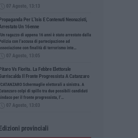
07 Agosto, 13:13
Propaganda Per L’Isis E Contenuti Neonazisti,
Arrestato Un 16enne
“Un ragazzo di appena 16 anni è stato arrestato dalla
Polizia con l’accusa di partecipazione ad
associazione con finalità di terrorismo inte…
07 Agosto, 13:05
Pitaro Vs Fiorita. La Febbre Elettorale
Surriscalda Il Fronte Progressista A Catanzaro
“CATANZARO Schermaglie elettorali a sinistra. A
Catanzaro colpi di spillo tra due possibili candidati
sindaco per il fronte progressista, l’…
07 Agosto, 13:03
Edizioni provinciali