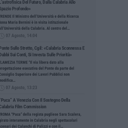
L’astrofisica Del Futuro, Dalla Calabria Allo
Spazio Profondo»
“RENDE Il Ministro dell’Università e della Ricerca
Anna Maria Bernini è in visita istituzionale
all’Università della Calabria. Al centro del…
07 Agosto, 14:04
Ponte Sullo Stretto, Cgil: «Calabria Sconnessa E
Dubbi Sui Conti, Si Investa Sulle Priorità»
“LAMEZIA TERME “Il via libera dato alla
progettazione esecutiva del Ponte da parte del
Consiglio Superiore dei Lavori Pubblici non
modifica…
07 Agosto, 13:23
“Puca” A Venezia Con Il Sostegno Della
Calabria Film Commission
“ROMA “Puca” della regista pugliese Sara Scalera,
girato interamente in Calabria negli spettacolari
scenari dei Calanchi di Palizzi e con il…